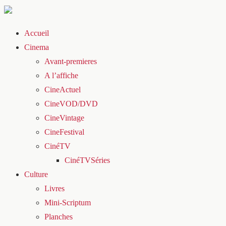
Accueil
Cinema
Avant-premieres
A l’affiche
CineActuel
CineVOD/DVD
CineVintage
CineFestival
CinéTV
CinéTVSéries
Culture
Livres
Mini-Scriptum
Planches