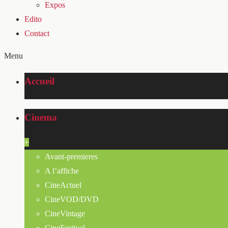
Expos
Edito
Contact
Menu
Accueil
Cinema
+
Avant-premieres
A l’affiche
CineActuel
CineVOD/DVD
CineVintage
CineFestival