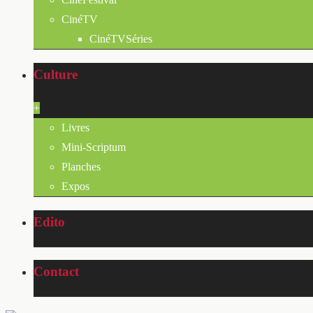
CinéTV
CinéTVSéries
Culture
+
Livres
Mini-Scriptum
Planches
Expos
Edito
Contact