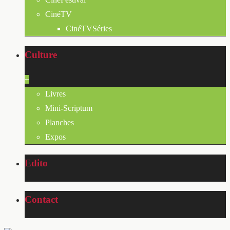
CinéTV
CinéTVSéries
Culture
+
Livres
Mini-Scriptum
Planches
Expos
Edito
Contact