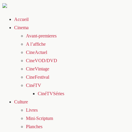
Accueil
Cinema
Avant-premieres
A l’affiche
CineActuel
CineVOD/DVD
CineVintage
CineFestival
CinéTV
CinéTVSéries
Culture
Livres
Mini-Scriptum
Planches