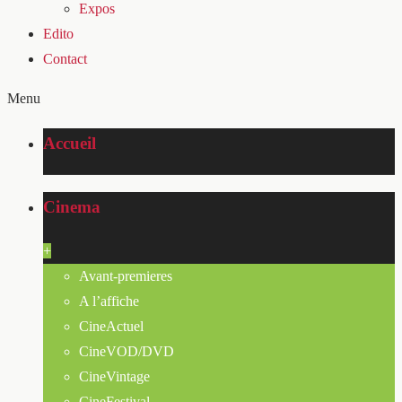
Expos
Edito
Contact
Menu
Accueil
Cinema
+
Avant-premieres
A l’affiche
CineActuel
CineVOD/DVD
CineVintage
CineFestival