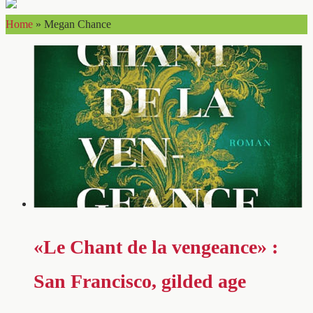
Home
»
Megan Chance
«Le Chant de la vengeance» :
San Francisco, gilded age