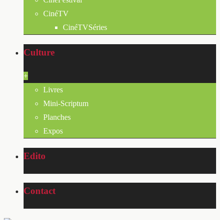
CinéTV
CinéTVSéries
Culture
+
Livres
Mini-Scriptum
Planches
Expos
Edito
Contact