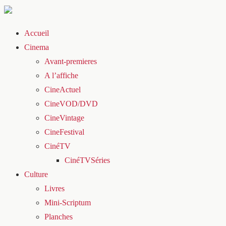
Accueil
Cinema
Avant-premieres
A l’affiche
CineActuel
CineVOD/DVD
CineVintage
CineFestival
CinéTV
CinéTVSéries
Culture
Livres
Mini-Scriptum
Planches