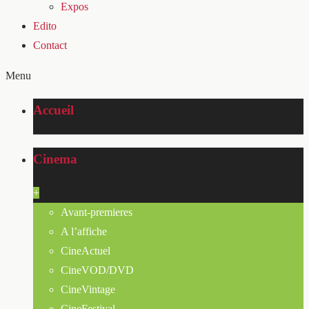
Expos
Edito
Contact
Menu
Accueil
Cinema
+
Avant-premieres
A l’affiche
CineActuel
CineVOD/DVD
CineVintage
CineFestival