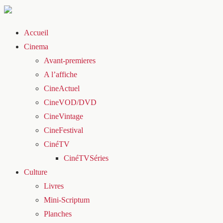
Accueil
Cinema
Avant-premieres
A l’affiche
CineActuel
CineVOD/DVD
CineVintage
CineFestival
CinéTV
CinéTVSéries
Culture
Livres
Mini-Scriptum
Planches