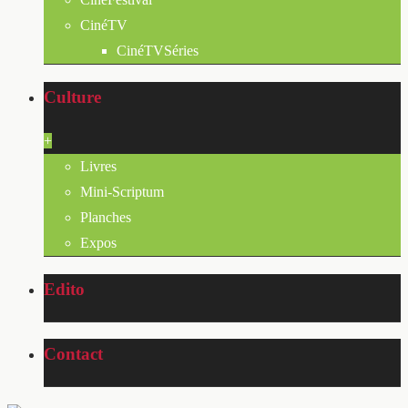
CinéTV
CinéTVSéries
Culture
+
Livres
Mini-Scriptum
Planches
Expos
Edito
Contact