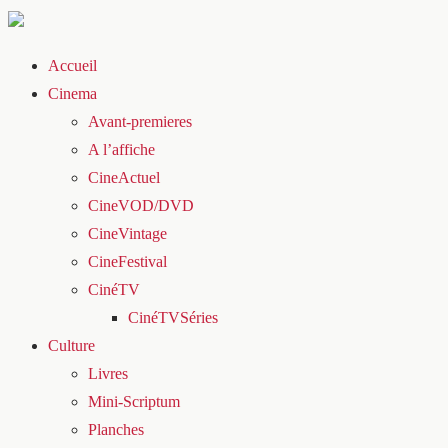
Accueil
Cinema
Avant-premieres
A l’affiche
CineActuel
CineVOD/DVD
CineVintage
CineFestival
CinéTV
CinéTVSéries
Culture
Livres
Mini-Scriptum
Planches