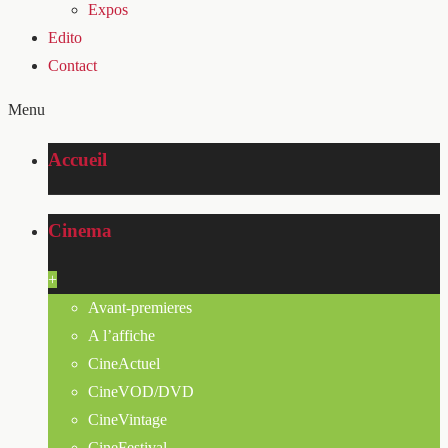
Expos
Edito
Contact
Menu
Accueil
Cinema
+
Avant-premieres
A l’affiche
CineActuel
CineVOD/DVD
CineVintage
CineFestival