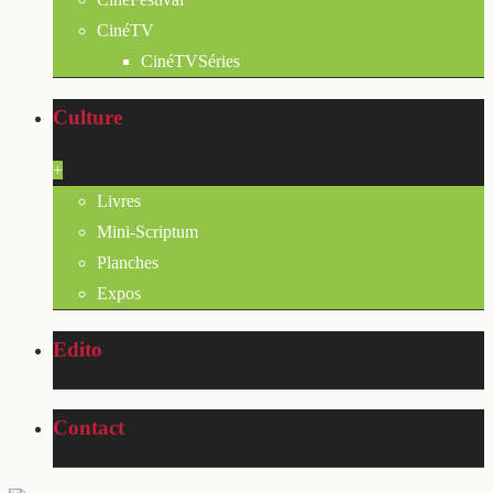
CinéTV
CinéTVSéries
Culture
+
Livres
Mini-Scriptum
Planches
Expos
Edito
Contact