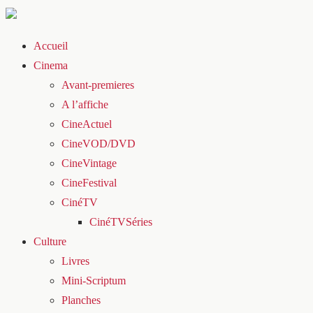
Accueil
Cinema
Avant-premieres
A l’affiche
CineActuel
CineVOD/DVD
CineVintage
CineFestival
CinéTV
CinéTVSéries
Culture
Livres
Mini-Scriptum
Planches