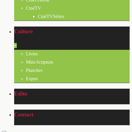
CinéTV
CinéTVSéries
Culture
+
Livres
Mini-Scriptum
Planches
Expos
Edito
Contact