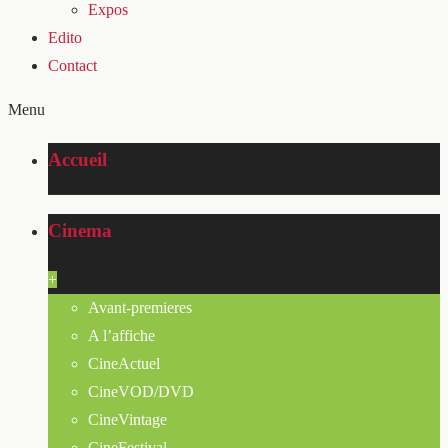
Expos
Edito
Contact
Menu
Accueil
Cinema
+
Avant-premieres
A l’affiche
CineActuel
CineVOD/DVD
CineVintage
CineFestival