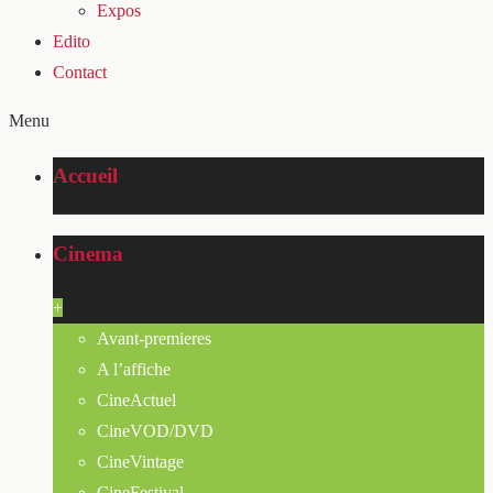
Expos
Edito
Contact
Menu
Accueil
Cinema
+
Avant-premieres
A l’affiche
CineActuel
CineVOD/DVD
CineVintage
CineFestival