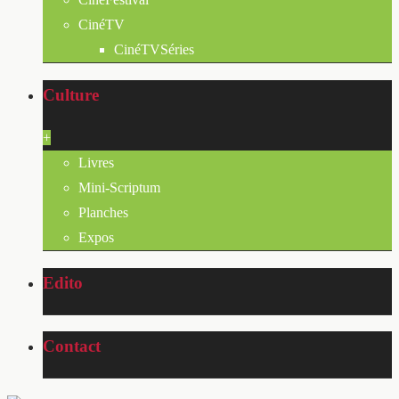
CinéTV
CinéTVSéries
Culture
+
Livres
Mini-Scriptum
Planches
Expos
Edito
Contact