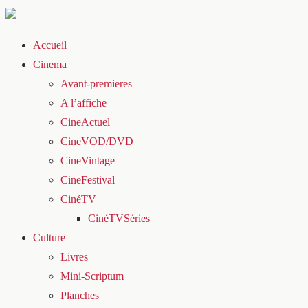
Accueil
Cinema
Avant-premieres
A l’affiche
CineActuel
CineVOD/DVD
CineVintage
CineFestival
CinéTV
CinéTVSéries
Culture
Livres
Mini-Scriptum
Planches