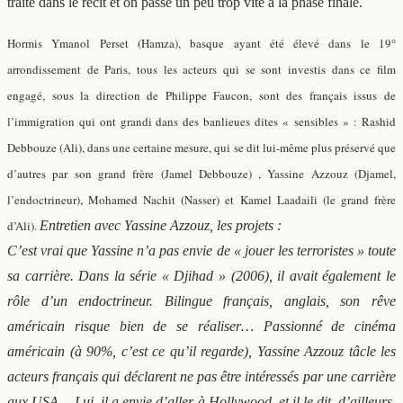
traité dans le récit et on passe un peu trop vite à la phase finale.
Hormis Ymanol Perset (Hamza), basque ayant été élevé dans le 19°
arrondissement de Paris,
tous les acteurs qui se sont investis dans ce film
engagé, sous la direction de Philippe Faucon,
sont des français issus de
l’immigration qui ont grandi dans des banlieues dites « sensibles » : Rashid
Debbouze (Ali), dans une certaine mesure, qui se dit lui-même plus préservé que
d’autres par son grand frère (Jamel Debbouze) , Yassine Azzouz (Djamel,
l’endoctrineur), Mohamed Nachit (Nasser) et Kamel Laadaili (le grand frère
d’Ali).
Entretien avec Yassine Azzouz, les projets :
C’est vrai que Yassine n’a pas envie de « jouer les terroristes » toute
sa carrière. Dans la série « Djihad » (2006), il avait également le
rôle d’un endoctrineur. Bilingue français, anglais, son rêve
américain risque bien de se réaliser… Passionné de cinéma
américain (à 90%, c’est ce qu’il regarde), Yassine Azzouz tâcle les
acteurs français qui déclarent ne pas être intéressés par une carrière
aux USA… Lui, il a envie d’aller à Hollywood, et il le dit, d’ailleurs,