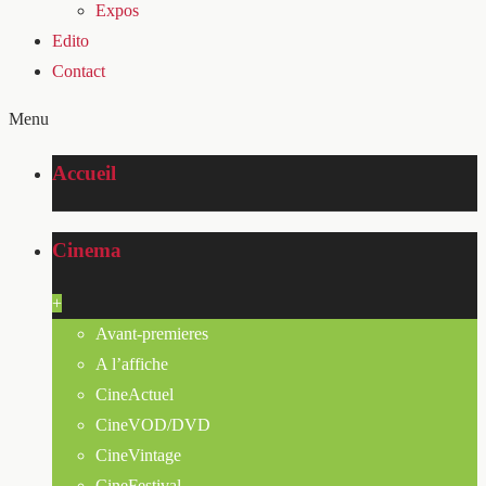
Expos
Edito
Contact
Menu
Accueil
Cinema
+
Avant-premieres
A l’affiche
CineActuel
CineVOD/DVD
CineVintage
CineFestival