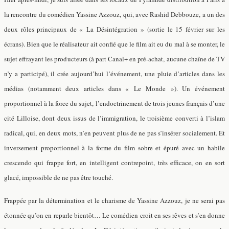
la rencontre du comédien Yassine Azzouz, qui, avec Rashid Debbouze, a un des
deux rôles principaux de « La Désintégration » (sortie le 15 février sur les
écrans). Bien que le réalisateur ait confié que le film ait eu du mal à se monter, le
sujet effrayant les producteurs (à part Canal+ en pré-achat, aucune chaîne de TV
n’y a participé), il crée aujourd’hui l’événement, une pluie d’articles dans les
médias (notamment deux articles dans « Le Monde »). Un événement
proportionnel à la force du sujet, l’endoctrinement de trois jeunes français d’une
cité Lilloise, dont deux issus de l’immigration, le troisième converti à l’islam
radical, qui, en deux mots, n’en peuvent plus de ne pas s’insérer socialement. Et
inversement proportionnel à la forme du film sobre et épuré avec un habile
crescendo qui frappe fort, en intelligent contrepoint, très efficace, on en sort
glacé, impossible de ne pas être touché.
Frappée par la détermination et le charisme de Yassine Azzouz, je ne serai pas
étonnée qu’on en reparle bientôt… Le comédien croit en ses rêves et s’en donne