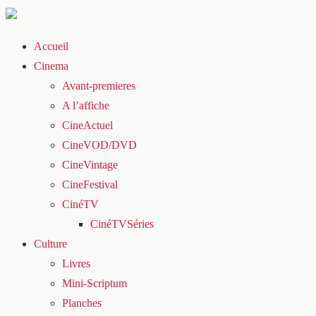
Accueil
Cinema
Avant-premieres
A l’affiche
CineActuel
CineVOD/DVD
CineVintage
CineFestival
CinéTV
CinéTVSéries
Culture
Livres
Mini-Scriptum
Planches