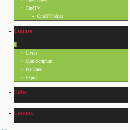
CinéTV
CinéTVSéries
Culture
+
Livres
Mini-Scriptum
Planches
Expos
Edito
Contact