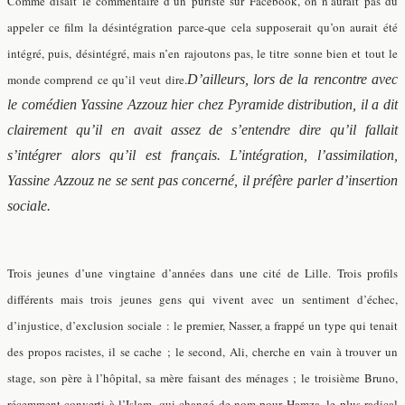
Comme disait le commentaire d’un puriste sur Facebook, on n’aurait pas dû
appeler ce film la désintégration parce-que cela supposerait qu’on aurait été
intégré, puis, désintégré, mais n’en rajoutons pas, le titre sonne bien et tout le
monde comprend ce qu’il veut dire.
D’ailleurs, lors de la rencontre avec
le comédien Yassine Azzouz hier chez Pyramide distribution, il a dit
clairement qu’il en avait assez de s’entendre dire qu’il fallait
s’intégrer alors qu’il est français. L’intégration, l’assimilation,
Yassine Azzouz ne se sent pas concerné, il préfère parler d’insertion
sociale.
Trois jeunes d’une vingtaine d’années dans une cité de Lille. Trois profils
différents mais trois jeunes gens qui vivent avec un sentiment d’échec,
d’injustice, d’exclusion sociale : le premier, Nasser, a frappé un type qui tenait
des propos racistes, il se cache ; le second, Ali, cherche en vain à trouver un
stage, son père à l’hôpital, sa mère faisant des ménages ; le troisième Bruno,
récemment converti à l’Islam, qui changé de nom pour Hamza, le plus radical