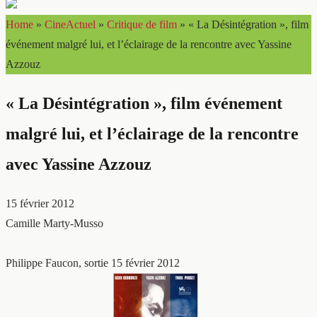
Home
»
CineActuel
»
Critique de film
»
« La Désintégration », film
événement malgré lui, et l’éclairage de la rencontre avec Yassine
Azzouz
« La Désintégration », film événement
malgré lui, et l’éclairage de la rencontre
avec Yassine Azzouz
15 février 2012
Camille Marty-Musso
Philippe Faucon, sortie 15 février 2012