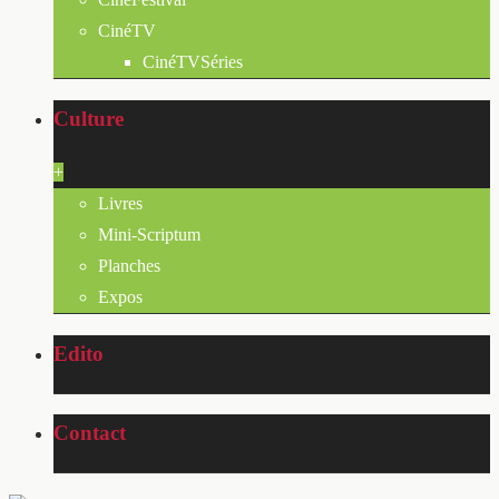
CinéTV
CinéTVSéries
Culture
+
Livres
Mini-Scriptum
Planches
Expos
Edito
Contact