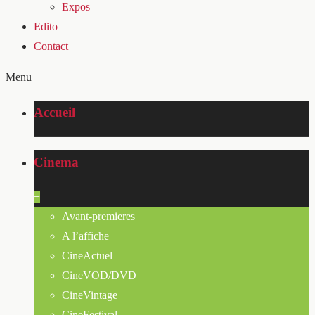
Expos
Edito
Contact
Menu
Accueil
Cinema
+
Avant-premieres
A l’affiche
CineActuel
CineVOD/DVD
CineVintage
CineFestival