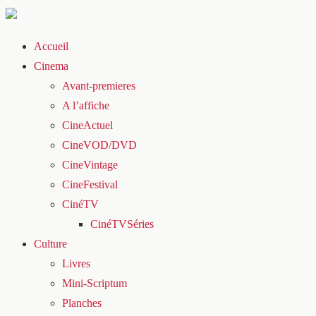
Accueil
Cinema
Avant-premieres
A l’affiche
CineActuel
CineVOD/DVD
CineVintage
CineFestival
CinéTV
CinéTVSéries
Culture
Livres
Mini-Scriptum
Planches