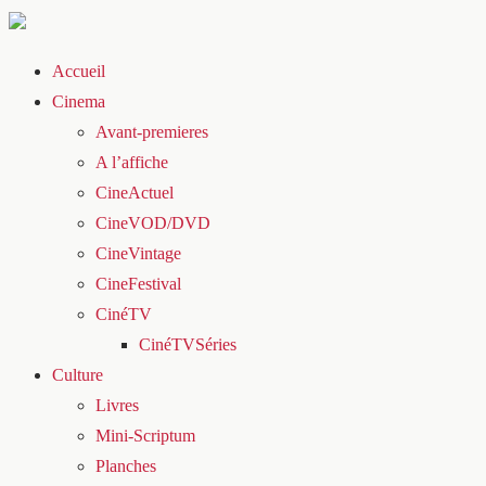
Accueil
Cinema
Avant-premieres
A l’affiche
CineActuel
CineVOD/DVD
CineVintage
CineFestival
CinéTV
CinéTVSéries
Culture
Livres
Mini-Scriptum
Planches