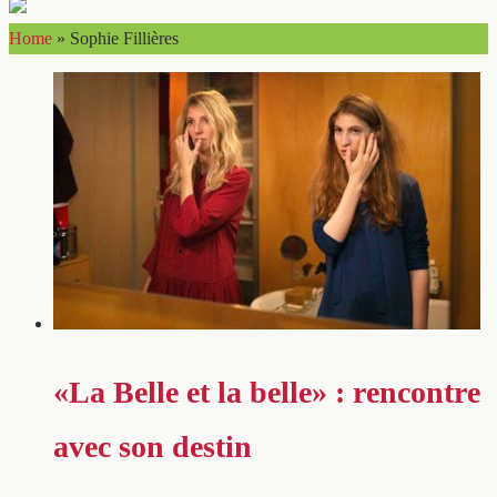
Home
»
Sophie Fillières
«La Belle et la belle» : rencontre
avec son destin