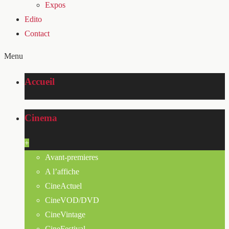
Expos
Edito
Contact
Menu
Accueil
Cinema
+
Avant-premieres
A l’affiche
CineActuel
CineVOD/DVD
CineVintage
CineFestival