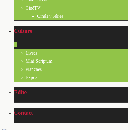
CinéTV
CinéTVSéries
Culture
+
Livres
Mini-Scriptum
Planches
Expos
Edito
Contact