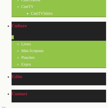
CinéTV
CinéTVSéries
Culture
+
Livres
Mini-Scriptum
Planches
Expos
Edito
Contact