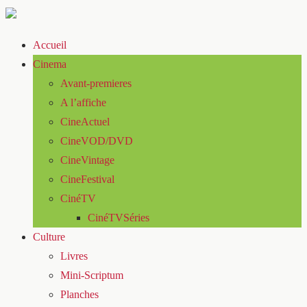
Accueil
Cinema
Avant-premieres
A l’affiche
CineActuel
CineVOD/DVD
CineVintage
CineFestival
CinéTV
CinéTVSéries
Culture
Livres
Mini-Scriptum
Planches