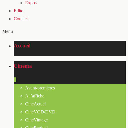
Expos
Edito
Contact
Menu
Accueil
Cinema
+
Avant-premieres
A l’affiche
CineActuel
CineVOD/DVD
CineVintage
CineFestival