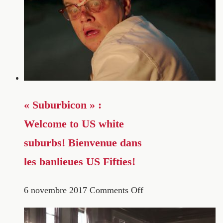
« Suburbicon » :
Welcome to US white
suburbs! Bienvenue dans
les banlieues US Fifties!
6 novembre 2017
Comments Off