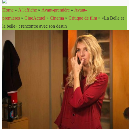
Home
»
A l'affiche
»
Avant-première
»
Avant-
premieres
»
CineActuel
»
Cinema
»
Critique de film
»
«La Belle et
la belle» : rencontre avec son destin