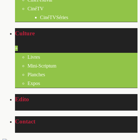
CinéTV
CinéTVSéries
Culture
+
Livres
Mini-Scriptum
Planches
Expos
Edito
Contact