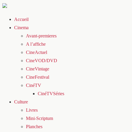
Accueil
Cinema
Avant-premieres
A l’affiche
CineActuel
CineVOD/DVD
CineVintage
CineFestival
CinéTV
CinéTVSéries
Culture
Livres
Mini-Scriptum
Planches