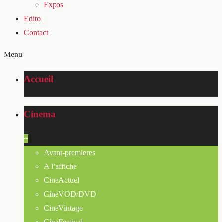
Expos
Edito
Contact
Menu
Accueil
Cinema
+
Avant-premieres
A l’affiche
CineActuel
CineVOD/DVD
CineVintage
CineFestival