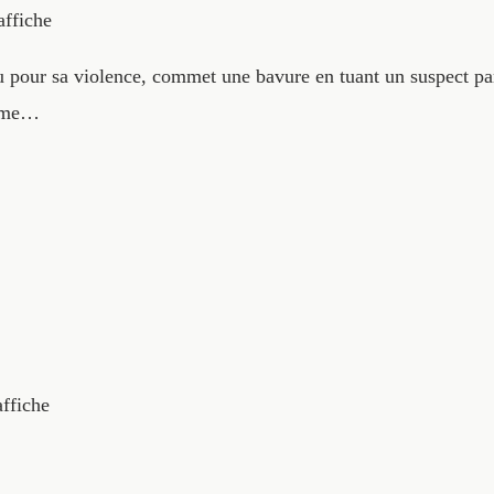
affiche
u pour sa violence, commet une bavure en tuant un suspect par
rime…
affiche