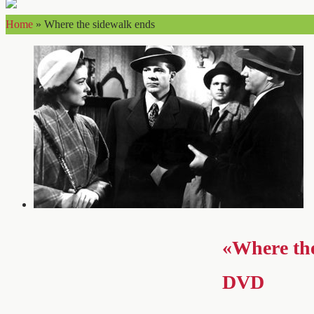
Home
»
Where the sidewalk ends
«Where the
DVD