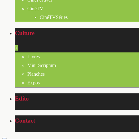
CinéTV
CinéTVSéries
Culture
+
Livres
Mini-Scriptum
Planches
Expos
Edito
Contact