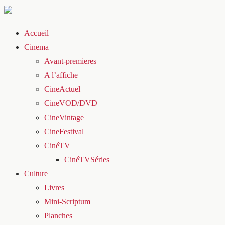
Accueil
Cinema
Avant-premieres
A l’affiche
CineActuel
CineVOD/DVD
CineVintage
CineFestival
CinéTV
CinéTVSéries
Culture
Livres
Mini-Scriptum
Planches