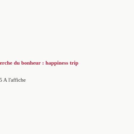
herche du bonheur : happiness trip
5
A l'affiche