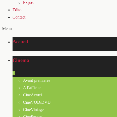
Expos
Edito
Contact
Menu
Accueil
Cinema
+
Avant-premieres
A l’affiche
CineActuel
CineVOD/DVD
CineVintage
CineFestival