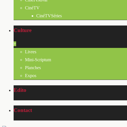
CinéTV
CinéTVSéries
Culture
+
Livres
Mini-Scriptum
Planches
Expos
Edito
Contact