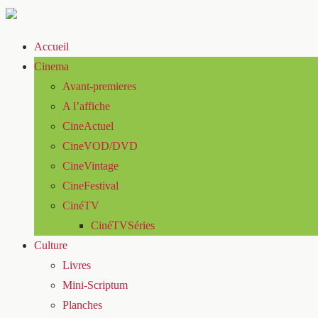
Accueil
Cinema
Avant-premieres
A l’affiche
CineActuel
CineVOD/DVD
CineVintage
CineFestival
CinéTV
CinéTVSéries
Culture
Livres
Mini-Scriptum
Planches