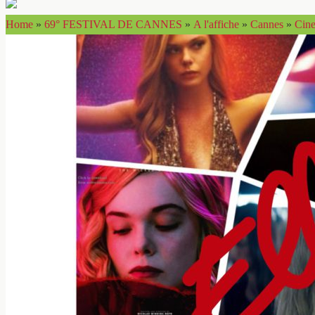
Home
»
69° FESTIVAL DE CANNES
»
A l'affiche
»
Cannes
»
Cin