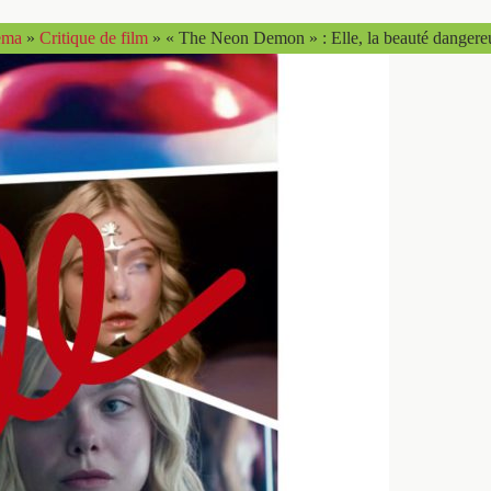
ema
»
Critique de film
»
« The Neon Demon » : Elle, la beauté dangere