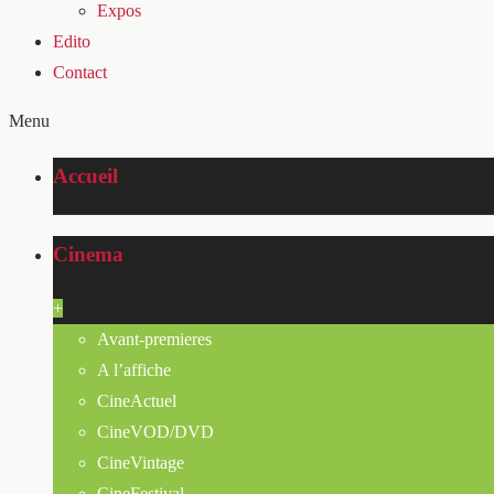
Expos
Edito
Contact
Menu
Accueil
Cinema
+
Avant-premieres
A l’affiche
CineActuel
CineVOD/DVD
CineVintage
CineFestival