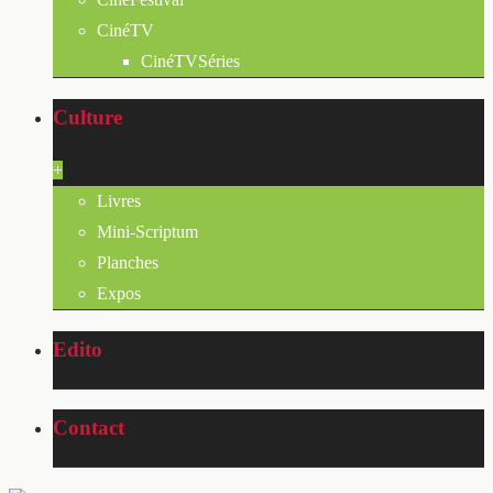
CinéTV
CinéTVSéries
Culture
+
Livres
Mini-Scriptum
Planches
Expos
Edito
Contact