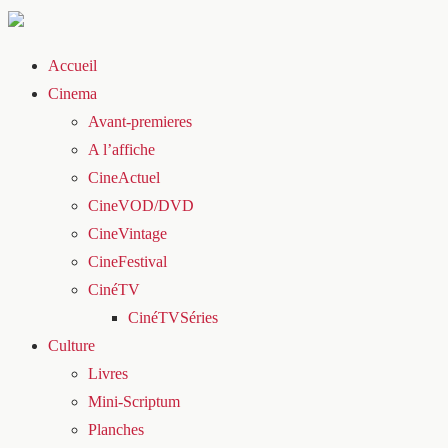
Accueil
Cinema
Avant-premieres
A l’affiche
CineActuel
CineVOD/DVD
CineVintage
CineFestival
CinéTV
CinéTVSéries
Culture
Livres
Mini-Scriptum
Planches