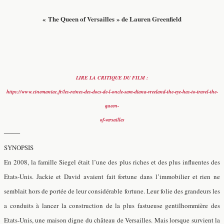
« The Queen of Versailles » de Lauren Greenfield
LIRE LA CRITIQUE DU FILM :
https://www.cinemaniac.fr/les-reines-des-docs-de-l-oncle-sam-diana-vreeland-the-eye-has-to-travel-the-
queen-
of-versailles
——
SYNOPSIS
En 2008, la famille Siegel était l’une des plus riches et des plus influentes des
Etats-Unis. Jackie et David avaient fait fortune dans l’immobilier et rien ne
semblait hors de portée de leur considérable fortune. Leur folie des grandeurs les
a conduits à lancer la construction de la plus fastueuse gentilhommière des
Etats-Unis, une maison digne du château de Versailles. Mais lorsque survient la