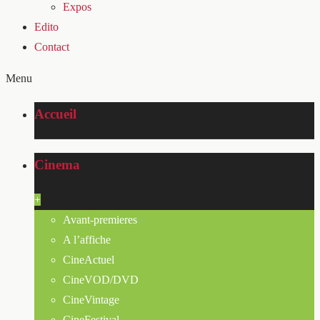
Expos
Edito
Contact
Menu
Accueil
Cinema
+
Avant-premieres
A l’affiche
CineActuel
CineVOD/DVD
CineVintage
CineFestival