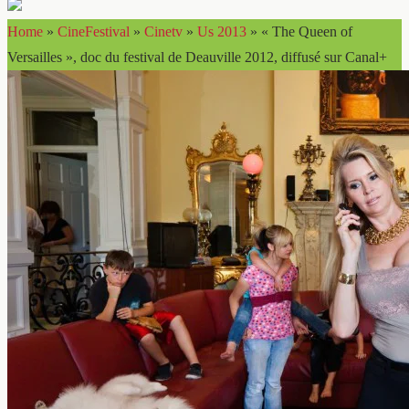
Home
»
CineFestival
»
Cinetv
»
Us 2013
»
« The Queen of
Versailles », doc du festival de Deauville 2012, diffusé sur Canal+