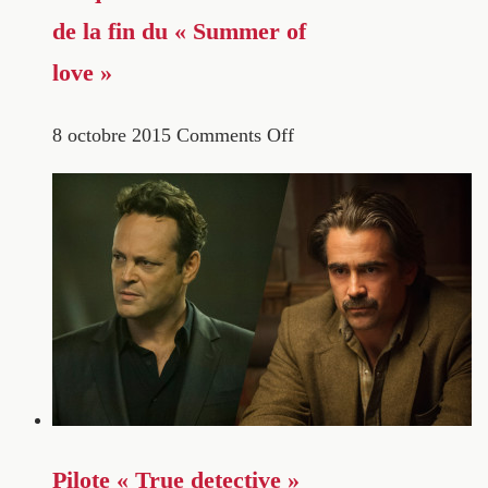
de la fin du « Summer of
love »
8 octobre 2015
Comments Off
Pilote « True detective »