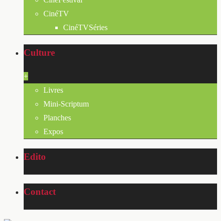
CinéTV
CinéTVSéries
Culture
+
Livres
Mini-Scriptum
Planches
Expos
Edito
Contact