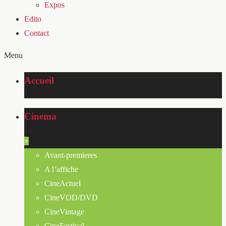
Expos
Edito
Contact
Menu
Accueil
Cinema
+
Avant-premieres
A l’affiche
CineActuel
CineVOD/DVD
CineVintage
CineFestival