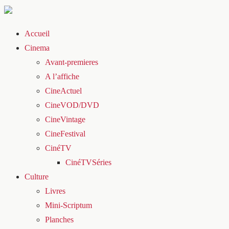
Accueil
Cinema
Avant-premieres
A l’affiche
CineActuel
CineVOD/DVD
CineVintage
CineFestival
CinéTV
CinéTVSéries
Culture
Livres
Mini-Scriptum
Planches