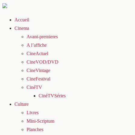
Accueil
Cinema
Avant-premieres
A l’affiche
CineActuel
CineVOD/DVD
CineVintage
CineFestival
CinéTV
CinéTVSéries
Culture
Livres
Mini-Scriptum
Planches