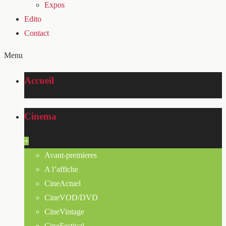
Expos
Edito
Contact
Menu
Accueil
Cinema
+
Avant-premieres
A l’affiche
CineActuel
CineVOD/DVD
CineVintage
CineFestival