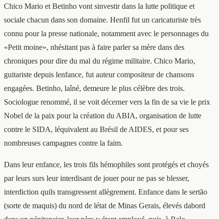
Chico Mario et Betinho vont sinvestir dans la lutte politique et
sociale chacun dans son domaine. Henfil fut un caricaturiste très
connu pour la presse nationale, notamment avec le personnages du
«Petit moine», nhésitant pas à faire parler sa mère dans des
chroniques pour dire du mal du régime militaire. Chico Mario,
guitariste depuis lenfance, fut auteur compositeur de chansons
engagées. Betinho, laîné, demeure le plus célèbre des trois.
Sociologue renommé, il se voit décerner vers la fin de sa vie le prix
Nobel de la paix pour la création du ABIA, organisation de lutte
contre le SIDA, léquivalent au Brésil de AIDES, et pour ses
nombreuses campagnes contre la faim.
Dans leur enfance, les trois fils hémophiles sont protégés et choyés
par leurs surs leur interdisant de jouer pour ne pas se blesser,
interdiction quils transgressent allègrement. Enfance dans le sertão
(sorte de maquis) du nord de létat de Minas Gerais, élevés dabord