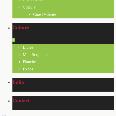
CinéTV
CinéTVSéries
Culture
+
Livres
Mini-Scriptum
Planches
Expos
Edito
Contact