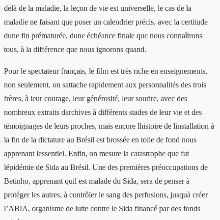
delà de la maladie, la leçon de vie est universelle, le cas de la
maladie ne faisant que poser un calendrier précis, avec la certitude
dune fin prématurée, dune échéance finale que nous connaîtrons
tous, à la différence que nous ignorons quand.
Pour le spectateur français, le film est très riche en enseignements,
non seulement, on sattache rapidement aux personnalités des trois
frères, à leur courage, leur générosité, leur sourire, avec des
nombreux extraits darchives à différents stades de leur vie et des
témoignages de leurs proches, mais encore lhistoire de linstallation à
la fin de la dictature au Brésil est brossée en toile de fond nous
apprenant lessentiel. Enfin, on mesure la catastrophe que fut
lépidémie de Sida au Brésil. Une des premières préoccupations de
Betinho, apprenant quil est malade du Sida, sera de penser à
protéger les autres, à contrôler le sang des perfusions, jusquà créer
l’ABIA, organisme de lutte contre le Sida financé par des fonds