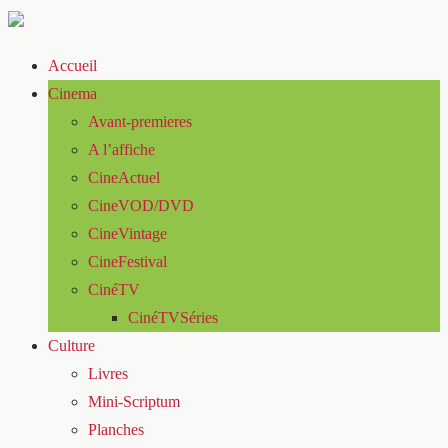
Accueil
Cinema
Avant-premieres
A l’affiche
CineActuel
CineVOD/DVD
CineVintage
CineFestival
CinéTV
CinéTVSéries
Culture
Livres
Mini-Scriptum
Planches