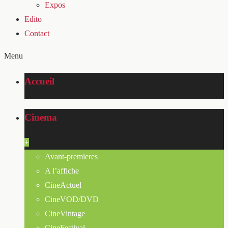
Expos
Edito
Contact
Menu
Accueil
Cinema
+
Avant-premieres
A l’affiche
CineActuel
CineVOD/DVD
CineVintage
CineFestival