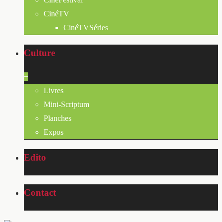
CinéTV
CinéTVSéries
Culture
+
Livres
Mini-Scriptum
Planches
Expos
Edito
Contact