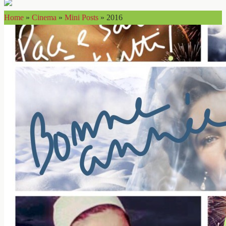
Home
»
Cinema
»
Mini Posts
»
2016