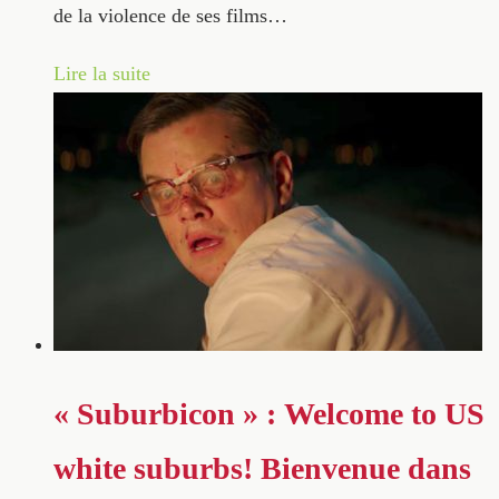
de la violence de ses films…
Lire la suite
« Suburbicon » : Welcome to US
white suburbs! Bienvenue dans