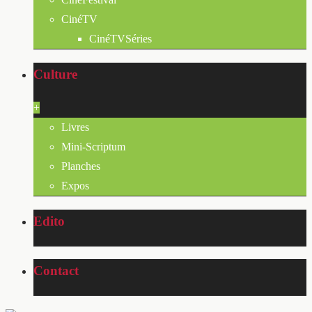
CinéTV
CinéTVSéries
Culture
+
Livres
Mini-Scriptum
Planches
Expos
Edito
Contact