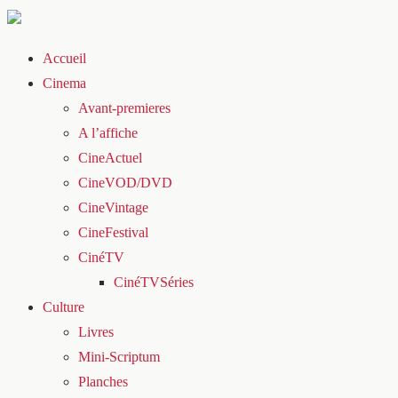
Accueil
Cinema
Avant-premieres
A l’affiche
CineActuel
CineVOD/DVD
CineVintage
CineFestival
CinéTV
CinéTVSéries
Culture
Livres
Mini-Scriptum
Planches