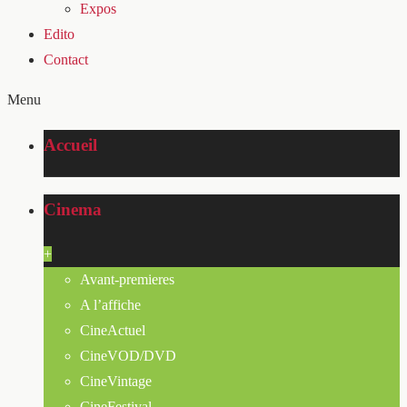
Expos
Edito
Contact
Menu
Accueil
Cinema
+
Avant-premieres
A l’affiche
CineActuel
CineVOD/DVD
CineVintage
CineFestival