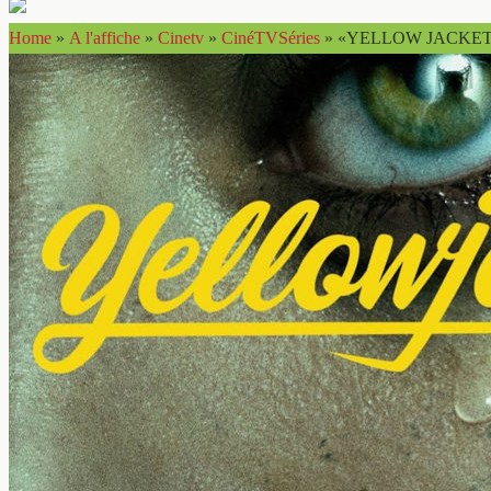
Home
»
A l'affiche
»
Cinetv
»
CinéTVSéries
»
«YELLOW JACKETS» 