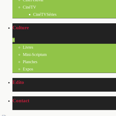
CinéTV
CinéTVSéries
Culture
+
Livres
Mini-Scriptum
Planches
Expos
Edito
Contact