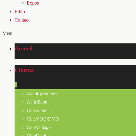
Expos
Edito
Contact
Menu
Accueil
Cinema
+
Avant-premieres
A l’affiche
CineActuel
CineVOD/DVD
CineVintage
CineFestival