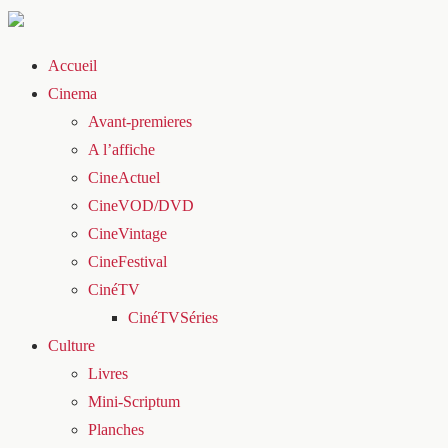
Accueil
Cinema
Avant-premieres
A l’affiche
CineActuel
CineVOD/DVD
CineVintage
CineFestival
CinéTV
CinéTVSéries
Culture
Livres
Mini-Scriptum
Planches