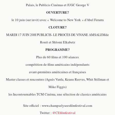
Palais, le Publicis Cinémas et lUGC George V
OUVERTURE?
le 10 juin (sur invit) avec « Welcome to New York » d’Abel Ferarra
CLOTURE?
MARDI 17 JUIN 20H PUBLICIS-
LE PROCÈS DE VIVANE AMSALEM
de
Ronit et Shlomi Elkabetz
PROGRAMME?
Plus de 60 films et 100 séances
compétition de films américains indépendants
avant-premières américaines et françaises
Master classes et rencontres (
Agnès Varda, Keanu Reeves, Whit Stillman et
Mike Figgis)
les Incontournables TCM Cinéma, une sélection de classics américains
Site officiel :
www.champselyseesfilmfestival.com
Twitter :
@CEfilmfestival