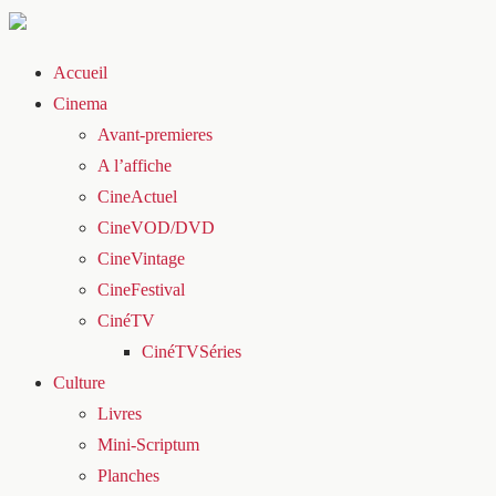
Accueil
Cinema
Avant-premieres
A l’affiche
CineActuel
CineVOD/DVD
CineVintage
CineFestival
CinéTV
CinéTVSéries
Culture
Livres
Mini-Scriptum
Planches