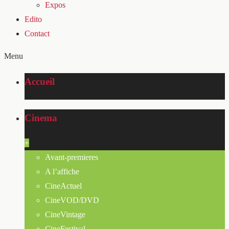
Expos
Edito
Contact
Menu
Accueil
Cinema
+
Avant-premieres
A l’affiche
CineActuel
CineVOD/DVD
CineVintage
CineFestival