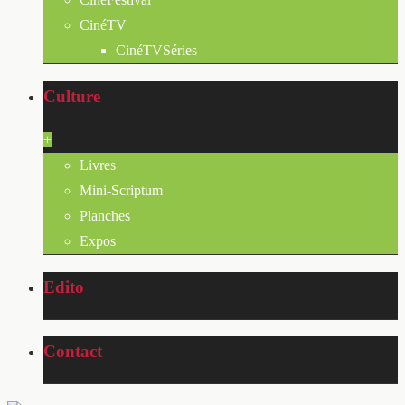
CinéTV
CinéTVSéries
Culture
+
Livres
Mini-Scriptum
Planches
Expos
Edito
Contact