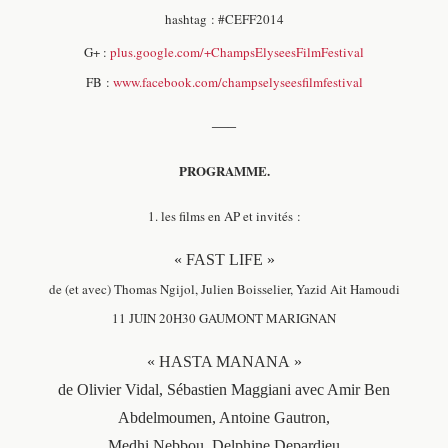
hashtag : #CEFF2014
G+ :
plus.google.com/+ChampsElyseesFilmFestival
FB :
www.facebook.com/champselyseesfilmfestival
—–
PROGRAMME.
1. les films en AP et invités :
« FAST LIFE »
de (et avec) Thomas Ngijol, Julien Boisselier, Yazid Ait Hamoudi
11 JUIN 20H30 GAUMONT MARIGNAN
« HASTA MANANA »
de Olivier Vidal, Sébastien Maggiani avec Amir Ben
Abdelmoumen, Antoine Gautron,
Medhi Nebbou, Delphine Depardieu