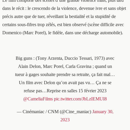
Le film comporte des scènes d’une grande violence mais, plus tard
dans le récit : le crescendo de la violence, devenue ivre et sans objet
précis autre que de tuer, réveillant la bestialité et la stupidité de
certains sous-fifres trop zélés, est bien observé (scène difficile avec
Domenico (Marc Porel), le fidèle, dans une décharge automobile).
Big guns : (Tony Arzenta, Duccio Tessari, 1973) avec
Alain Delon, Marc Porel, Carla Gravina ; quand un
tueur à gages souhaite prendre sa retraite, ça fait mal…
Un film avec Delon qu’on avait pas vu… Ça ne se
refuse pas…Reprise en salles 15 février 2023
@CameliaFilms
pic.twitter.com/JbLzIEMUI8
— Cinémaniac / CNM (@Cine_maniac)
January 30,
2023