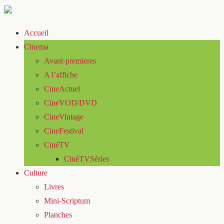
Accueil
Cinema
Avant-premieres
A l’affiche
CineActuel
CineVOD/DVD
CineVintage
CineFestival
CinéTV
CinéTVSéries
Culture
Livres
Mini-Scriptum
Planches