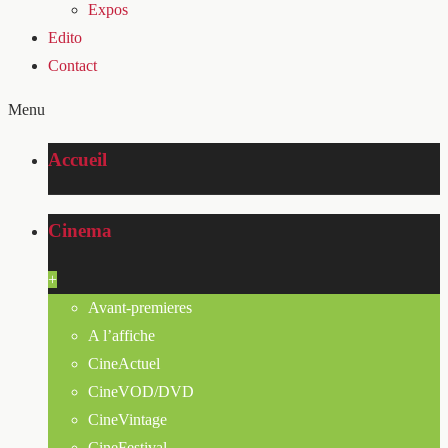
Expos
Edito
Contact
Menu
Accueil
Cinema
+
Avant-premieres
A l’affiche
CineActuel
CineVOD/DVD
CineVintage
CineFestival