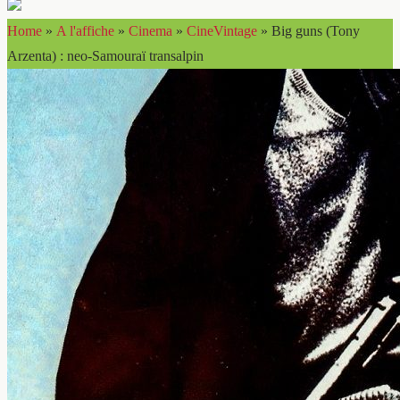
Home
»
A l'affiche
»
Cinema
»
CineVintage
»
Big guns (Tony
Arzenta) : neo-Samouraï transalpin