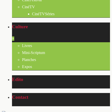
CinéTV
CinéTVSéries
Culture
+
Livres
Mini-Scriptum
Planches
Expos
Edito
Contact