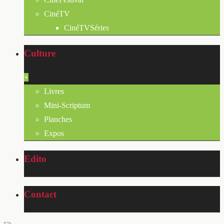
CinéTV
CinéTVSéries
Culture
+
Livres
Mini-Scriptum
Planches
Expos
Edito
Contact