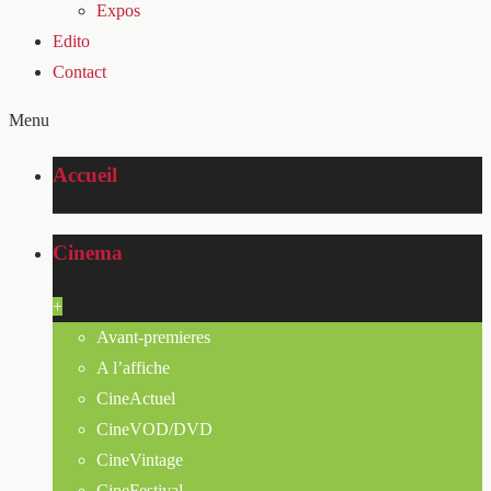
Expos
Edito
Contact
Menu
Accueil
Cinema
+
Avant-premieres
A l’affiche
CineActuel
CineVOD/DVD
CineVintage
CineFestival