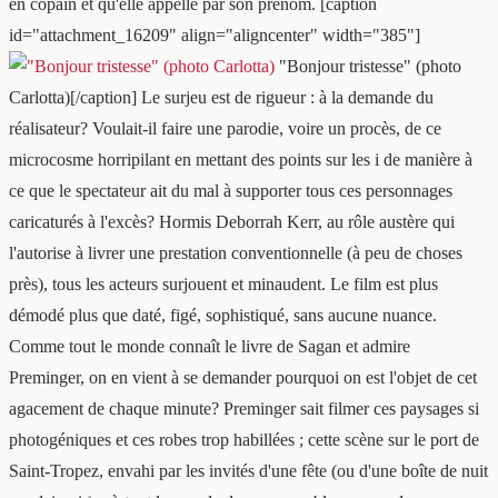
en copain et qu'elle appelle par son prénom. [caption
id="attachment_16209" align="aligncenter" width="385"]
"Bonjour tristesse" (photo
Carlotta)[/caption] Le surjeu est de rigueur : à la demande du
réalisateur? Voulait-il faire une parodie, voire un procès, de ce
microcosme horripilant en mettant des points sur les i de manière à
ce que le spectateur ait du mal à supporter tous ces personnages
caricaturés à l'excès? Hormis Deborrah Kerr, au rôle austère qui
l'autorise à livrer une prestation conventionnelle (à peu de choses
près), tous les acteurs surjouent et minaudent. Le film est plus
démodé plus que daté, figé, sophistiqué, sans aucune nuance.
Comme tout le monde connaît le livre de Sagan et admire
Preminger, on en vient à se demander pourquoi on est l'objet de cet
agacement de chaque minute? Preminger sait filmer ces paysages si
photogéniques et ces robes trop habillées ; cette scène sur le port de
Saint-Tropez, envahi par les invités d'une fête (ou d'une boîte de nuit