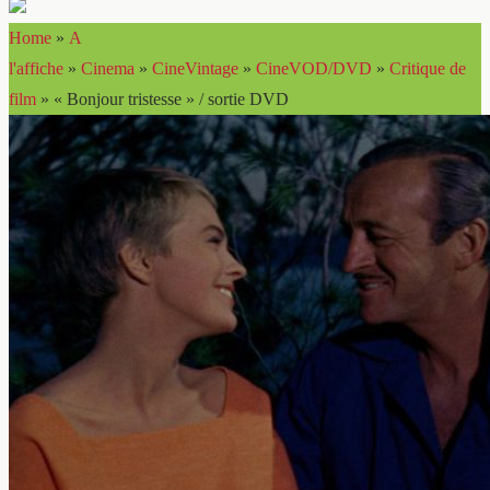
Home
»
A
l'affiche
»
Cinema
»
CineVintage
»
CineVOD/DVD
»
Critique de
film
»
« Bonjour tristesse » / sortie DVD