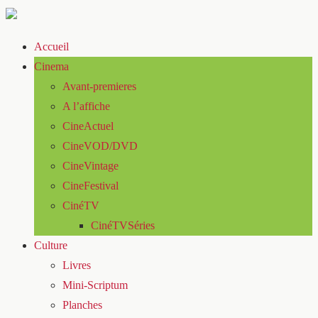
Accueil
Cinema
Avant-premieres
A l’affiche
CineActuel
CineVOD/DVD
CineVintage
CineFestival
CinéTV
CinéTVSéries
Culture
Livres
Mini-Scriptum
Planches