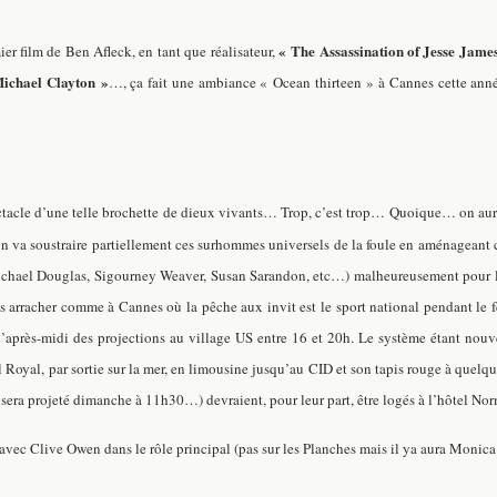
« The Assassination of Jesse Jame
er film de Ben Afleck, en tant que réalisateur,
ichael Clayton »
…, ça fait une ambiance « Ocean thirteen » à Cannes cette année q
pectacle d’une telle brochette de dieux vivants… Trop, c’est trop… Quoique… on a
qu’on va soustraire partiellement ces surhommes universels de la foule en aménagea
Michael Douglas, Sigourney Weaver, Susan Sarandon, etc…) malheureusement pour le 
 les arracher comme à Cannes où la pêche aux invit est le sport national pendant le 
ns l’après-midi des projections au village US entre 16 et 20h. Le système étant no
l Royal, par sortie sur la mer, en limousine jusqu’au CID et son tapis rouge à quel
, sera projeté dimanche à 11h30…) devraient, pour leur part, être logés à l’hôtel 
avec Clive Owen dans le rôle principal (pas sur les Planches mais il ya aura Monic