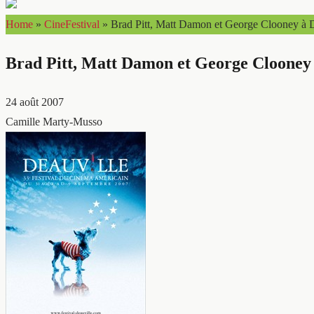
Home
»
CineFestival
»
Brad Pitt, Matt Damon et George Clooney à De
Brad Pitt, Matt Damon et George Clooney à
24 août 2007
Camille Marty-Musso