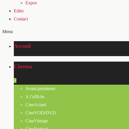
Expos
Edito
Contact
Menu
Accueil
Cinema
+
Avant-premieres
A l’affiche
CineActuel
CineVOD/DVD
CineVintage
CineFestival