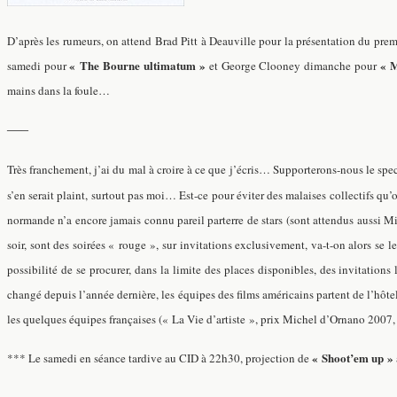
D’après les rumeurs, on attend Brad Pitt à Deauville pour la présentation du premi
« The Bourne ultimatum »
« M
samedi pour
et George Clooney dimanche pour
mains dans la foule…
—–
Très franchement, j’ai du mal à croire à ce que j’écris… Supporterons-nous le s
s’en serait plaint, surtout pas moi… Est-ce pour éviter des malaises collectifs 
normande n’a encore jamais connu pareil parterre de stars (sont attendus aussi 
soir, sont des soirées « rouge », sur invitations exclusivement, va-t-on alors se
possibilité de se procurer, dans la limite des places disponibles, des invitatio
changé depuis l’année dernière, les équipes des films américains partent de l’hôte
les quelques équipes françaises (« La Vie d’artiste », prix Michel d’Ornano 2007
« Shoot’em up »
*** Le samedi en séance tardive au CID à 22h30, projection de