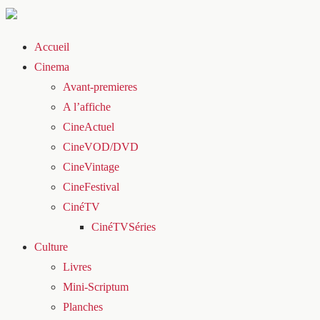
Accueil
Cinema
Avant-premieres
A l’affiche
CineActuel
CineVOD/DVD
CineVintage
CineFestival
CinéTV
CinéTVSéries
Culture
Livres
Mini-Scriptum
Planches