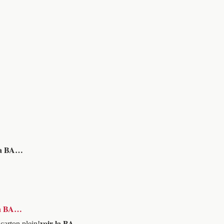
la BA…
la BA…
voir la BA…