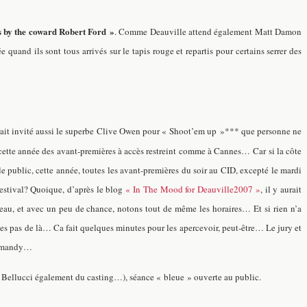
s by the coward Robert Ford »
. Comme Deauville attend également Matt Damon
uand ils sont tous arrivés sur le tapis rouge et repartis pour certains serrer des
urait invité aussi le superbe Clive Owen pour « Shoot’em up »*** que personne ne
nt cette année des avant-premières à accès restreint comme à Cannes…
Car si la côte
public, cette année, toutes les avant-premières du soir au CID, excepté le mardi
festival? Quoique, d’après le blog
« In The Mood for Deauville2007 »
, il y aurait
uveau, et avec un peu de chance, notons tout de même les horaires… Et si rien n’a
ques pas de là… Ca fait quelques minutes pour les apercevoir, peut-être… Le jury et
Normandy…
a Bellucci également du casting…), séance « bleue » ouverte au public.