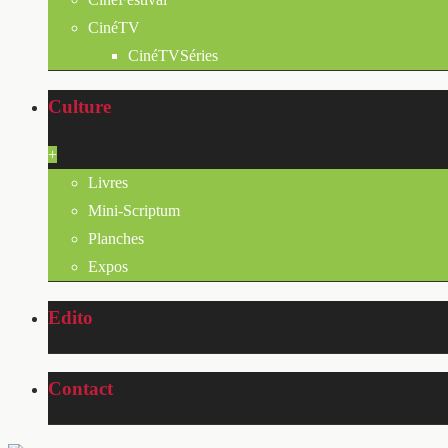
CinéTV
CinéTVSéries
Culture
+
Livres
Mini-Scriptum
Planches
Expos
Edito
Contact