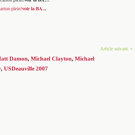
voir la BA..
.
Article suivant »
att Damon
,
Michael Clayton
,
Michael
y
,
USDeauville 2007