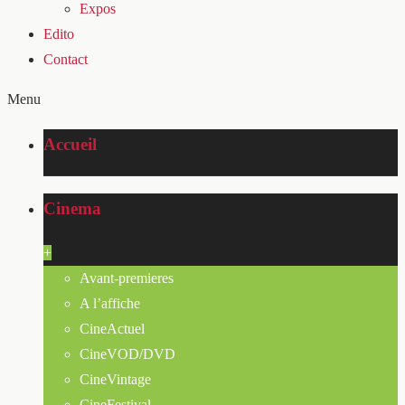
Expos
Edito
Contact
Menu
Accueil
Cinema
+
Avant-premieres
A l’affiche
CineActuel
CineVOD/DVD
CineVintage
CineFestival