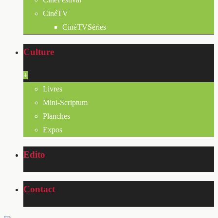
CinéTV
CinéTVSéries
Culture
+
Livres
Mini-Scriptum
Planches
Expos
Edito
Contact