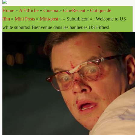
Home
»
A l'affiche
»
Cinema
»
CineRecent
»
Critique de
film
»
Mini Posts
»
Mini-post
»
« Suburbicon » : Welcome to US
white suburbs! Bienvenue dans les banlieues US Fifties!