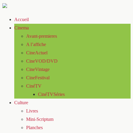
Accueil
Cinema
Avant-premieres
A l’affiche
CineActuel
CineVOD/DVD
CineVintage
CineFestival
CinéTV
CinéTVSéries
Culture
Livres
Mini-Scriptum
Planches