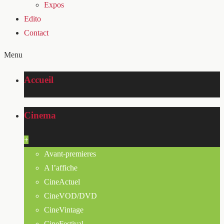
Expos
Edito
Contact
Menu
Accueil
Cinema
+
Avant-premieres
A l’affiche
CineActuel
CineVOD/DVD
CineVintage
CineFestival