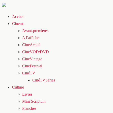
Accueil
Cinema
Avant-premieres
A l’affiche
CineActuel
CineVOD/DVD
CineVintage
CineFestival
CinéTV
CinéTVSéries
Culture
Livres
Mini-Scriptum
Planches