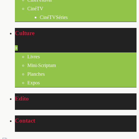
CinéTV
CinéTVSéries
Culture
+
Livres
Mini-Scriptum
Planches
Expos
Edito
Contact