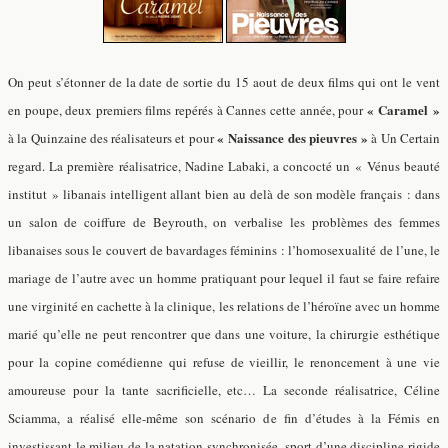
On peut s’étonner de la date de sortie du 15 aout de deux films qui ont le vent
« Caramel »
en poupe, deux premiers films repérés à Cannes cette année, pour
« Naissance des pieuvres »
à la Quinzaine des réalisateurs et pour
à Un Certain
regard. La première réalisatrice, Nadine Labaki, a concocté un « Vénus beauté
institut » libanais intelligent allant bien au delà de son modèle français : dans
un salon de coiffure de Beyrouth, on verbalise les problèmes des femmes
libanaises sous le couvert de bavardages féminins : l’homosexualité de l’une, le
mariage de l’autre avec un homme pratiquant pour lequel il faut se faire refaire
une virginité en cachette à la clinique, les relations de l’héroïne avec un homme
marié qu’elle ne peut rencontrer que dans une voiture, la chirurgie esthétique
pour la copine comédienne qui refuse de vieillir, le renoncement à une vie
amoureuse pour la tante sacrificielle, etc… La seconde réalisatrice, Céline
Sciamma, a réalisé elle-même son scénario de fin d’études à la Fémis en
investissant le milieu de la natation synchronisée, sport d’une discipline rigide