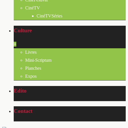
CinéTV
CinéTVSéries
Culture
+
Livres
Mini-Scriptum
Planches
Expos
Edito
Contact