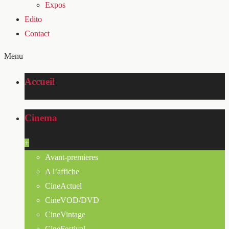
Expos
Edito
Contact
Menu
Accueil
Cinema
+
Avant-premieres
A l’affiche
CineActuel
CineVOD/DVD
CineVintage
CineFestival