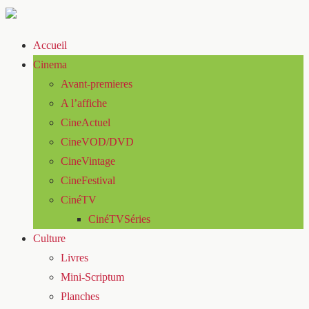
Accueil
Cinema
Avant-premieres
A l’affiche
CineActuel
CineVOD/DVD
CineVintage
CineFestival
CinéTV
CinéTVSéries
Culture
Livres
Mini-Scriptum
Planches