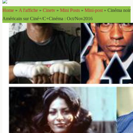
Home
»
A l'affiche
»
Cinetv
»
Mini Posts
»
Mini-post
»
Cinéma noir
Américain sur Ciné+/C+Cinéma : Oct/Nov2016