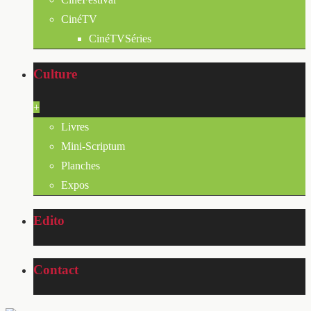
CinéTV
CinéTVSéries
Culture
+
Livres
Mini-Scriptum
Planches
Expos
Edito
Contact