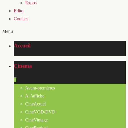
Expos
Edito
Contact
Menu
Accueil
Cinema
+
Avant-premieres
A l’affiche
CineActuel
CineVOD/DVD
CineVintage
CineFestival