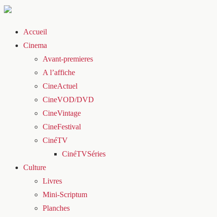
Accueil
Cinema
Avant-premieres
A l’affiche
CineActuel
CineVOD/DVD
CineVintage
CineFestival
CinéTV
CinéTVSéries
Culture
Livres
Mini-Scriptum
Planches