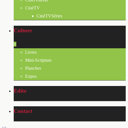
CinéTV
CinéTVSéries
Culture
+
Livres
Mini-Scriptum
Planches
Expos
Edito
Contact