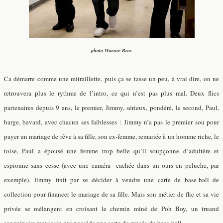
photo Warner Bros
Ca démarre comme une mitraillette, puis ça se tasse un peu, à vrai dire, on ne
retrouvera plus le rythme de l’intro, ce qui n’est pas plus mal. Deux flics
partenaires depuis 9 ans, le premier, Jimmy, sérieux, pondéré, le second, Paul,
barge, bavard, avec chacun ses faiblesses : Jimmy n’a pas le premier sou pour
payer un mariage de rêve à sa fille, son ex-femme, remariée à un homme riche, le
toise, Paul a épousé une femme trop belle qu’il soupçonne d’adultère et
espionne sans cesse (avec une caméra cachée dans un ours en peluche, par
exemple). Jimmy finit par se décider à vendre une carte de base-ball de
collection pour financer le mariage de sa fille. Mais son métier de flic et sa vie
privée se mélangent en croisant le chemin miné de Poh Boy, un truand