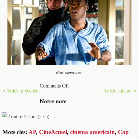
photo Warner Bros
Comments Off
« Article précédent
Article suivant »
Notre note
(2 / 5)
Mots clés:
AP
,
CineActuel
,
cinéma américain
,
Cop