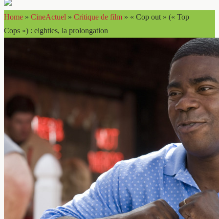
Home
»
CineActuel
»
Critique de film
»
« Cop out » (« Top
Cops ») : eighties, la prolongation