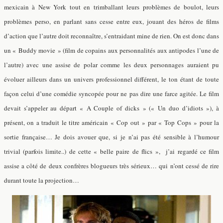
mexicain à New York tout en trimballant leurs problèmes de boulot, leurs
problèmes perso, en parlant sans cesse entre eux, jouant des héros de films
d’action que l’autre doit reconnaître, s’entraidant mine de rien. On est donc dans
un « Buddy movie » (film de copains aux personnalités aux antipodes l’une de
l’autre) avec une assise de polar comme les deux personnages auraient pu
évoluer ailleurs dans un univers professionnel différent, le ton étant de toute
façon celui d’une comédie syncopée pour ne pas dire une farce agitée.
Le film
devait s’appeler au départ « A Couple of dicks » (« Un duo d’idiots »), à
présent, on a traduit le titre américain « Cop out » par « Top Cops » pour la
sortie française…
Je dois avouer que, si je n’ai pas été sensible à l’humour
trivial (parfois limite..) de cette « belle paire de flics », j’ai regardé ce film
assise a côté de deux confrères blogueurs très sérieux… qui n’ont cessé de rire
durant toute la projection…