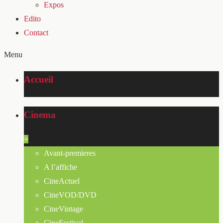
Expos
Edito
Contact
Menu
Accueil
Cinema
+
Avant-premieres
A l’affiche
CineActuel
CineVOD/DVD
CineVintage
CineFestival