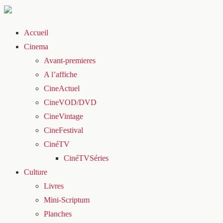
Accueil
Cinema
Avant-premieres
A l’affiche
CineActuel
CineVOD/DVD
CineVintage
CineFestival
CinéTV
CinéTVSéries
Culture
Livres
Mini-Scriptum
Planches