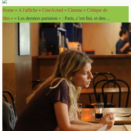
Home
»
A l'affiche
»
CineActuel
»
Cinema
»
Critique de
film
»
« Les derniers parisiens » : Paris, c’est fini, et dire…