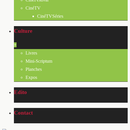
CinéTV
CinéTVSéries
Culture
+
Livres
Mini-Scriptum
Planches
Expos
Edito
Contact