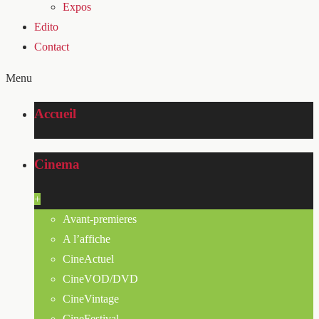
Expos
Edito
Contact
Menu
Accueil
Cinema
+
Avant-premieres
A l’affiche
CineActuel
CineVOD/DVD
CineVintage
CineFestival