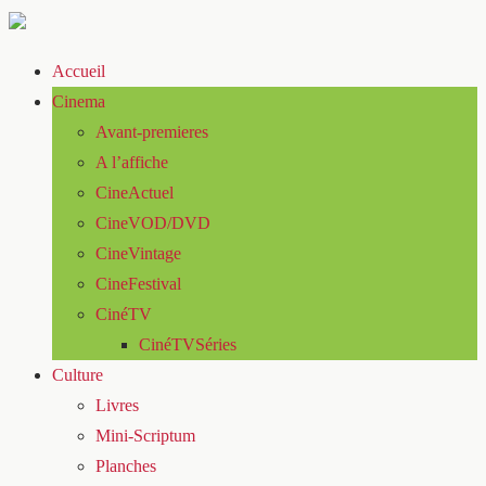
Accueil
Cinema
Avant-premieres
A l’affiche
CineActuel
CineVOD/DVD
CineVintage
CineFestival
CinéTV
CinéTVSéries
Culture
Livres
Mini-Scriptum
Planches