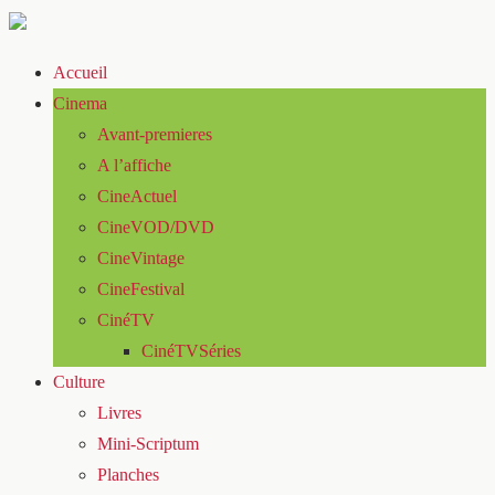
Accueil
Cinema
Avant-premieres
A l’affiche
CineActuel
CineVOD/DVD
CineVintage
CineFestival
CinéTV
CinéTVSéries
Culture
Livres
Mini-Scriptum
Planches