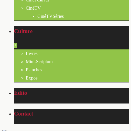
CinéTV
CinéTVSéries
Culture
+
Livres
Mini-Scriptum
Planches
Expos
Edito
Contact