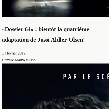
«Dossier 64» : bientôt la quatrième
adaptation de Jussi Aldler-Olsen!
14 février 2019
Camille Marty-Musso