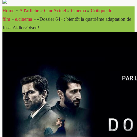
Home
»
A l'affiche
»
CineActuel
»
Cinema
»
Critique de
film
»
e.cinema
»
«Dossier 64» : bientôt la quatrième adaptation de
Jussi Aldler-Olsen!