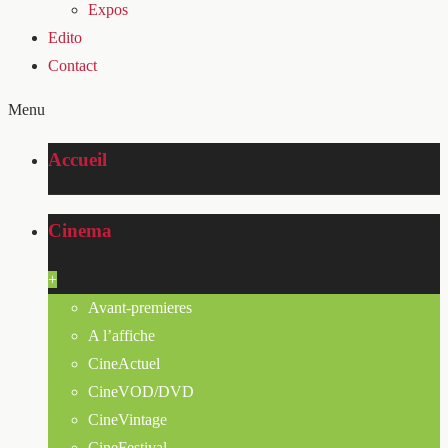
Expos
Edito
Contact
Menu
Accueil
Cinema
+
Avant-premieres
A l’affiche
CineActuel
CineVOD/DVD
CineVintage
CineFestival