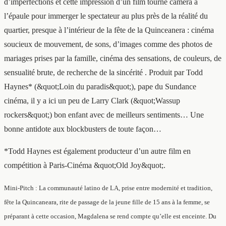
d’imperfections et cette impression d’un film tourné caméra à
l’épaule pour immerger le spectateur au plus près de la réalité du
quartier, presque à l’intérieur de la fête de la Quinceanera : cinéma
soucieux de mouvement, de sons, d’images comme des photos de
mariages prises par la famille, cinéma des sensations, de couleurs, de
sensualité brute, de recherche de la sincérité . Produit par Todd
Haynes* (&quot;Loin du paradis&quot;), pape du Sundance
cinéma, il y a ici un peu de Larry Clark (&quot;Wassup
rockers&quot;) bon enfant avec de meilleurs sentiments… Une
bonne antidote aux blockbusters de toute façon…
*Todd Haynes est également producteur d’un autre film en
compétition à Paris-Cinéma &quot;Old Joy&quot;.
Mini-Pitch : La communauté latino de LA, prise entre modernité et tradition,
fête la Quincaneara, rite de passage de la jeune fille de 15 ans à la femme, se
préparant à cette occasion, Magdalena se rend compte qu’elle est enceinte. Du