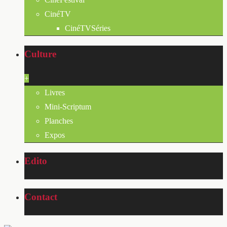
CinéTV
CinéTVSéries
Culture
+
Livres
Mini-Scriptum
Planches
Expos
Edito
Contact