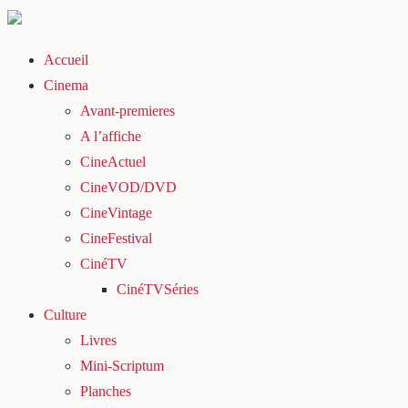
Accueil
Cinema
Avant-premieres
A l’affiche
CineActuel
CineVOD/DVD
CineVintage
CineFestival
CinéTV
CinéTVSéries
Culture
Livres
Mini-Scriptum
Planches