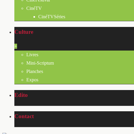
CinéTV
CinéTVSéries
Culture
+
Livres
Mini-Scriptum
Planches
Expos
Edito
Contact