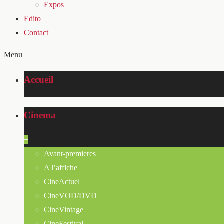
Expos
Edito
Contact
Menu
Accueil
Cinema
+
Avant-premieres
A l’affiche
CineActuel
CineVOD/DVD
CineVintage
CineFestival