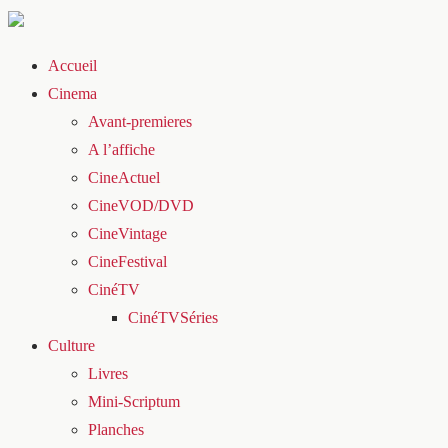
Accueil
Cinema
Avant-premieres
A l’affiche
CineActuel
CineVOD/DVD
CineVintage
CineFestival
CinéTV
CinéTVSéries
Culture
Livres
Mini-Scriptum
Planches