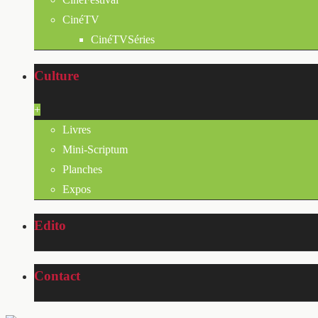
CinéTV
CinéTVSéries
Culture
+
Livres
Mini-Scriptum
Planches
Expos
Edito
Contact