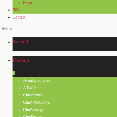
Expos
Edito
Contact
Menu
Accueil
Cinema
+
Avant-premieres
A l’affiche
CineActuel
CineVOD/DVD
CineVintage
CineFestival