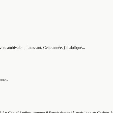
vers ambivalent, harassant. Cette année, j'ai abdiqué...
annes.
s à Au Cap d’Antibes, comme il l’avait demandé, mais loge au Carlton, M