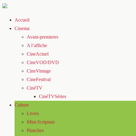
Accueil
Cinema
Avant-premieres
A l’affiche
CineActuel
CineVOD/DVD
CineVintage
CineFestival
CinéTV
CinéTVSéries
Culture
Livres
Mini-Scriptum
Planches