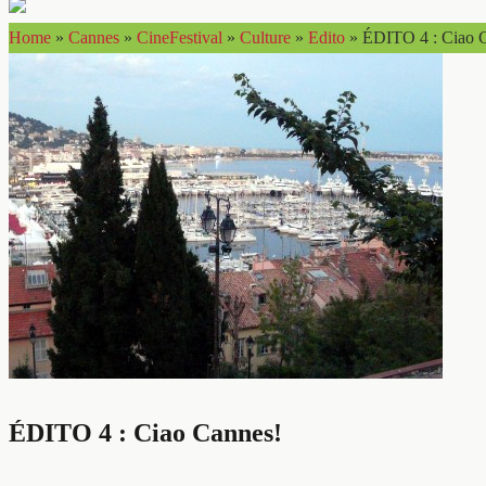
Home
»
Cannes
»
CineFestival
»
Culture
»
Edito
»
ÉDITO 4 : Ciao 
ÉDITO 4 : Ciao Cannes!