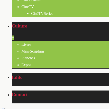
CinéTV
CinéTVSéries
Culture
+
Livres
Mini-Scriptum
Planches
Expos
Edito
Contact