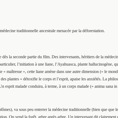
édecine traditionnelle ancestrale menacée par la déforestation.
ès la seconde partie du film. Des intervenants, héritiers de la médecin
particulier, l’initiation à une liane, l’Ayahuasca, plante hallucinogène, q
dite « maîtresse », cette liane amène dans une autre dimension (« le mon
es plantes » détoxifie le corps et l’esprit, apaise les anxiétés. La philo
. Un esprit malade conduira, à terme, à un corps malade (« anima sana in
lômes), va sous peu enterrer la médecine traditionnelle (bien que que l
station. On vend la forêt, arbre après arbre. Un intervenant dit clairement