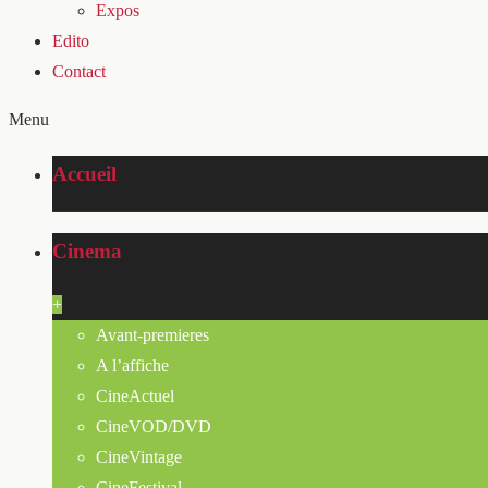
Expos
Edito
Contact
Menu
Accueil
Cinema
+
Avant-premieres
A l’affiche
CineActuel
CineVOD/DVD
CineVintage
CineFestival