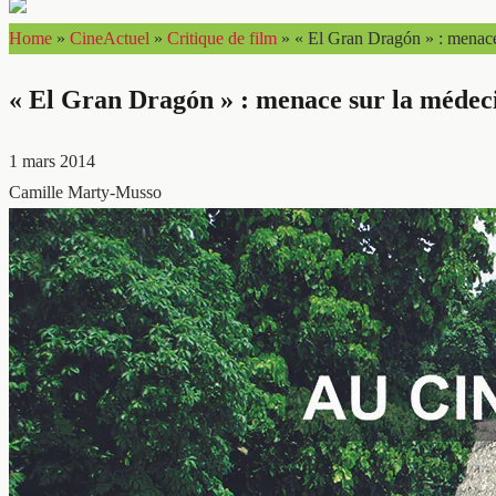
Home
»
CineActuel
»
Critique de film
»
« El Gran Dragón » : menace
« El Gran Dragón » : menace sur la médec
1 mars 2014
Camille Marty-Musso