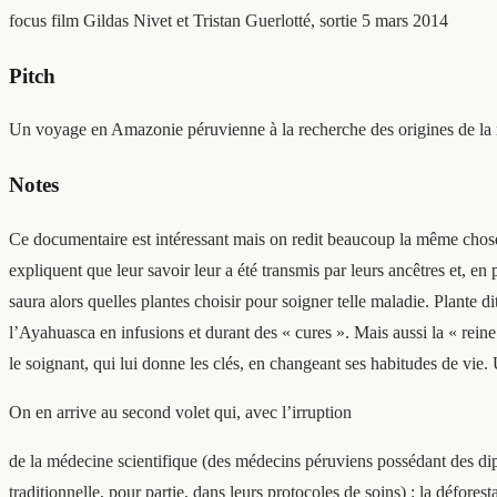
focus film
Gildas Nivet et Tristan Guerlotté, sortie 5 mars 2014
Pitch
Un voyage en Amazonie péruvienne à la recherche des origines de la m
Notes
Ce documentaire est intéressant mais on redit beaucoup la même chose d
expliquent que leur savoir leur a été transmis par leurs ancêtres et, en 
saura alors quelles plantes choisir pour soigner telle maladie. Plante 
l’Ayahuasca en infusions et durant des « cures ». Mais aussi la « reine d
le soignant, qui lui donne les clés, en changeant ses habitudes de vie
On en arrive au second volet qui, avec l’irruption
de la médecine scientifique (des médecins péruviens possédant des dip
traditionnelle, pour partie, dans leurs protocoles de soins) : la défore