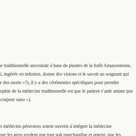
e traditionnelle ancestrale à base de plantes de la forêt Amazonienne,
ui, ingérée en infusion, donne des visions et le savoir au soignant qui
de des morts »?), il y a des cérémonies spécifiques pour prendre
sophie de la médecine traditionnelle est que le patient s’aide autant que
 corpore sano »).
es médecins péruviens soient ouverts à intégrer la médecine
 que les gens veulent que tout soit marchandise et argent, que les