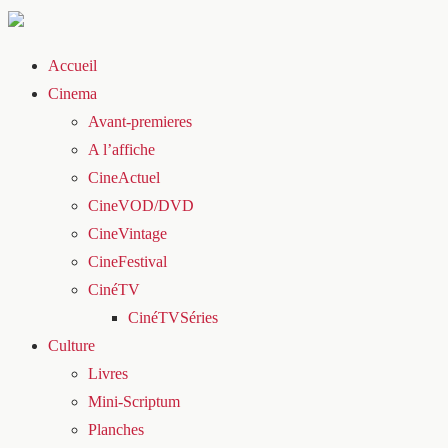
Accueil
Cinema
Avant-premieres
A l’affiche
CineActuel
CineVOD/DVD
CineVintage
CineFestival
CinéTV
CinéTVSéries
Culture
Livres
Mini-Scriptum
Planches