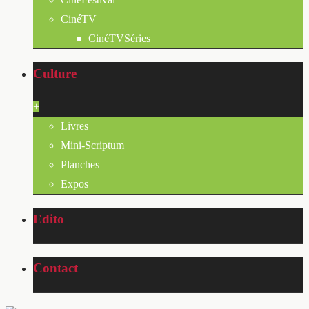
CinéTV
CinéTVSéries
Culture
+
Livres
Mini-Scriptum
Planches
Expos
Edito
Contact