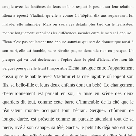
couple avec les fantômes de leurs enfants respectifs pesant sur leur relation.
Elena a épousé Vladimir qu’elle a connu à l’hôpital dix ans auparavant, lui
malade, elle infirmière. Mais on saura ces détails plus tard car le réalisateur
montre longuement sur pièces les différences sociales entre le mari et l’épouse :
Elena n’est pas seulement une épouse soumise qui sert de domestique aussi à
son mari, elle est humble, ne se révolte pas, ne demande rien ou presque. Un
presque qui va tout déclencher : l’épine dans le pied d’Elena, c’est son fils
Sergueï pour qui elle ferait l’impossible.
Elena navigue entre l’appartement
cossu qu’elle habite avec Vladimir et la cité lugubre où logent son
fils, sa belle-fille et leurs deux enfants dont un bébé. Le changement
d’environnement est parlant en soi, la mise en scène des deux
quartiers dit tout, comme cette barre d’immeuble de la cité que le
réalisateur montre occupant tout l’écran. Sergueï, chômeur de
longue durée, est présenté comme un parasite attendant tout de sa
mère, rivé à son canapé, sa télé, Sacha, le petit-fils déjà ado est son
clone en plus effacé mais une des dernières scènes du film (qui fait