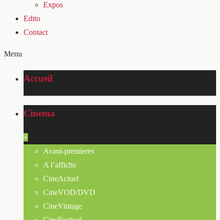
Expos
Edito
Contact
Menu
Accueil
Cinema
+
Avant-premieres
A l’affiche
CineActuel
CineVOD/DVD
CineVintage
CineFestival