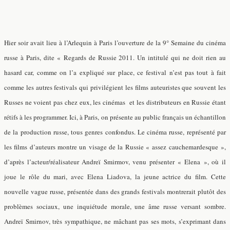
Hier soir avait lieu à l’Arlequin à Paris l’ouverture de la 9° Semaine du cinéma
russe à Paris, dite « Regards de Russie 2011. Un intitulé qui ne doit rien au
hasard car, comme on l’a expliqué sur place, ce festival n’est pas tout à fait
comme les autres festivals qui privilégient les films auteuristes que souvent les
Russes ne voient pas chez eux, les cinémas
et les distributeurs
en Russie étant
rétifs à les programmer. Ici, à Paris, on présente au public français un échantillon
de la production russe, tous genres confondus. Le cinéma russe, représenté par
les films d’auteurs montre un visage de la Russie « assez cauchemardesque »,
d’après l’acteur/réalisateur Andreï Smirmov, venu présenter « Elena », où il
joue le rôle du mari, avec Elena Liadova, la jeune actrice du film. Cette
nouvelle vague russe, présentée dans des grands festivals montrerait plutôt des
problèmes sociaux, une inquiétude morale, une âme russe versant sombre.
Andreï Smirnov, très sympathique, ne mâchant pas ses mots, s’exprimant dans