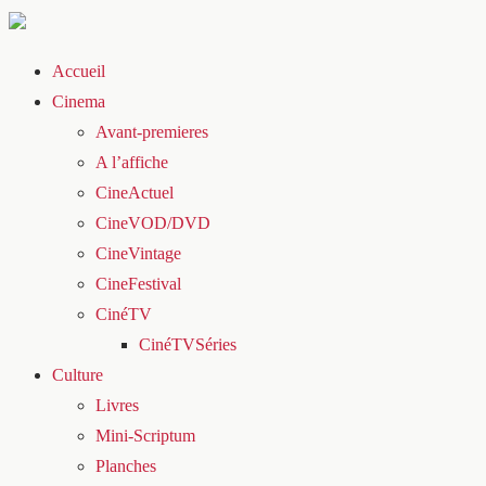
Accueil
Cinema
Avant-premieres
A l’affiche
CineActuel
CineVOD/DVD
CineVintage
CineFestival
CinéTV
CinéTVSéries
Culture
Livres
Mini-Scriptum
Planches