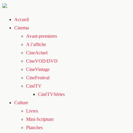
Accueil
Cinema
Avant-premieres
A l’affiche
CineActuel
CineVOD/DVD
CineVintage
CineFestival
CinéTV
CinéTVSéries
Culture
Livres
Mini-Scriptum
Planches