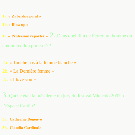
1a.
« Zabriskie point »
1b.
« Blow up »
2.
1c.
« Profession reporter »
D
ans quel film de Ferreri un homme est
amoureux dun porte-clé ?
2a.
« Touche pas à la femme blanche »
2b.
« La Dernière femme »
2c.
« I love you »
3.
Quelle était la présidente du jury du festival Miracolo 2007 à
l’Espace Cardin?
3a.
Catherine Deneuve
3b.
Claudia Cardinale