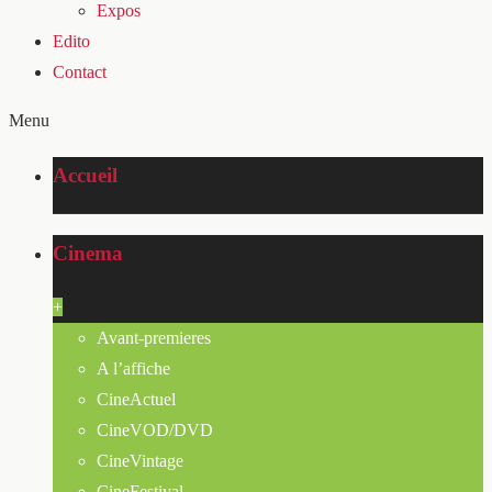
Expos
Edito
Contact
Menu
Accueil
Cinema
+
Avant-premieres
A l’affiche
CineActuel
CineVOD/DVD
CineVintage
CineFestival