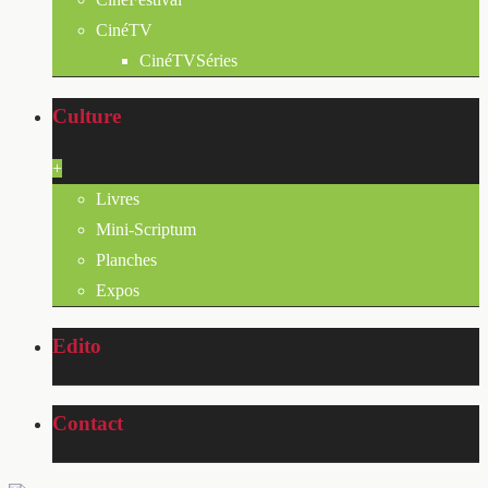
CinéTV
CinéTVSéries
Culture
+
Livres
Mini-Scriptum
Planches
Expos
Edito
Contact