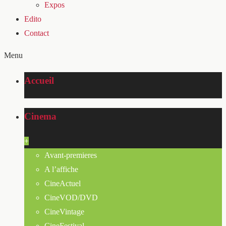
Expos
Edito
Contact
Menu
Accueil
Cinema
+
Avant-premieres
A l’affiche
CineActuel
CineVOD/DVD
CineVintage
CineFestival