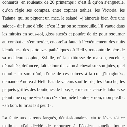
connards, en rouleaux de 20 printemps ; c’est là qu’on s’engueule,
qu’on règle ses comptes, entre copines trahies, les Victoria, les
Tatiana, qui se piquent un mec, le salaud, «j’aimerais bien être une
salope» dit l’une d’elle ; c’est là qu’on se remaquille, l’il vague dans
les miroirs en sous-sol, gloss sucrés et poudre de riz pour retourner
au combat et s’emmerder, encoreLa faute à l’exténuement des nuits
identiques, des partouzes pathétiques où Hell y rencontre le père de
sa meilleure copine, Sybille, où la maîtresse de maison, enceinte,
débraillée, défoncée, fait le tour du salon à cheval sur son jules, quel
ennui « tu sors d’où, d’une de ces soirées à la con j’imagine?»,
demande Andrea à Hell. Pas de valeurs sauf le fric, les Porsche, les
paquets griffés des boutiques de luxe, «je me suis cassé le talon», se
plaint une copine «tes Gucci?» s’inquiète l’autre, « non, mon pied!»,
«ah bon, tu m’as fait peur!».
La faute aux parents largués, démissionnaires, «tu te lèves tôt ce
matin!», «j’ai décidé de retourner à l’école», «quelle bonne