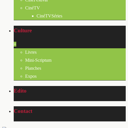
CinéTV
CinéTVSéries
Culture
+
Livres
Mini-Scriptum
Planches
Expos
Edito
Contact