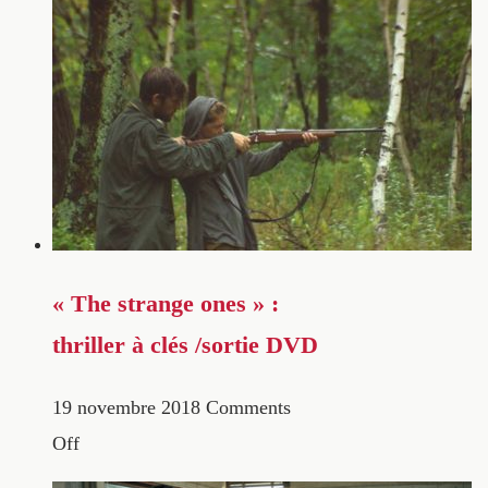
« The strange ones » :
thriller à clés /sortie DVD
19 novembre 2018
Comments
Off