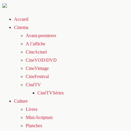
Accueil
Cinema
Avant-premieres
A l’affiche
CineActuel
CineVOD/DVD
CineVintage
CineFestival
CinéTV
CinéTVSéries
Culture
Livres
Mini-Scriptum
Planches