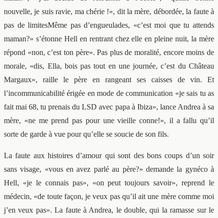
nouvelle, je suis ravie, ma chérie !», dit la mère, débordée, la faute à
pas de limitesMême pas d’engueulades, «c’est moi que tu attends
maman?» s’étonne Hell en rentrant chez elle en pleine nuit, la mère
répond «non, c’est ton père». Pas plus de moralité, encore moins de
morale, «dis, Ella, bois pas tout en une journée, c’est du Château
Margaux», raille le père en rangeant ses caisses de vin. Et
l’incommunicabilité érigée en mode de communication «je sais tu as
fait mai 68, tu prenais du LSD avec papa à Ibiza», lance Andrea à sa
mère, «ne me prend pas pour une vieille conne!», il a fallu qu’il
sorte de garde à vue pour qu’elle se soucie de son fils.
La faute aux histoires d’amour qui sont des bons coups d’un soir
sans visage, «vous en avez parlé au père?» demande la gynéco à
Hell, «je le connais pas», «on peut toujours savoir», reprend le
médecin, «de toute façon, je veux pas qu’il ait une mère comme moi
j’en veux pas». La faute à Andrea, le double, qui la ramasse sur le