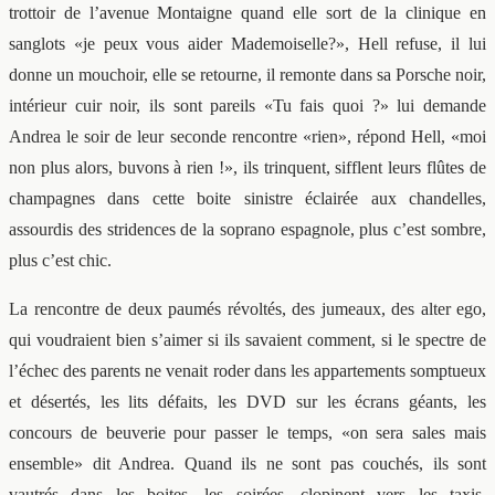
trottoir de l’avenue Montaigne quand elle sort de la clinique en
sanglots «je peux vous aider Mademoiselle?», Hell refuse, il lui
donne un mouchoir, elle se retourne, il remonte dans sa Porsche noir,
intérieur cuir noir, ils sont pareils «Tu fais quoi ?» lui demande
Andrea le soir de leur seconde rencontre «rien», répond Hell, «moi
non plus alors, buvons à rien !», ils trinquent, sifflent leurs flûtes de
champagnes dans cette boite sinistre éclairée aux chandelles,
assourdis des stridences de la soprano espagnole, plus c’est sombre,
plus c’est chic.
La rencontre de deux paumés révoltés, des jumeaux, des alter ego,
qui voudraient bien s’aimer si ils savaient comment, si le spectre de
l’échec des parents ne venait roder dans les appartements somptueux
et désertés, les lits défaits, les DVD sur les écrans géants, les
concours de beuverie pour passer le temps, «on sera sales mais
ensemble» dit Andrea. Quand ils ne sont pas couchés, ils sont
vautrés dans les boites, les soirées, clopinent vers les taxis,