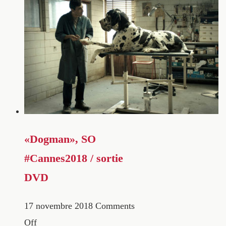
«Dogman», SO
#Cannes2018 / sortie
DVD
17 novembre 2018
Comments
Off