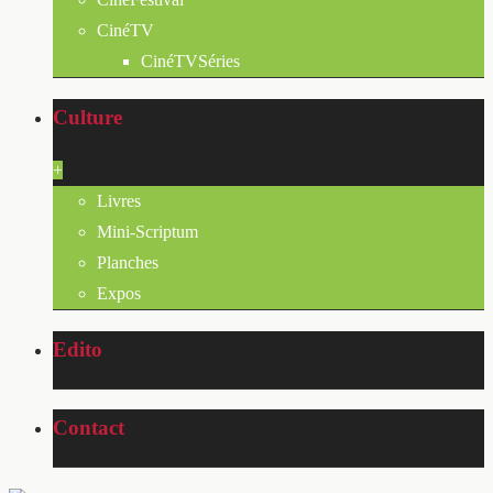
CinéTV
CinéTVSéries
Culture
+
Livres
Mini-Scriptum
Planches
Expos
Edito
Contact