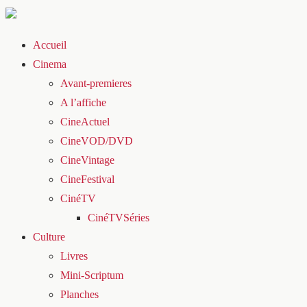
Accueil
Cinema
Avant-premieres
A l’affiche
CineActuel
CineVOD/DVD
CineVintage
CineFestival
CinéTV
CinéTVSéries
Culture
Livres
Mini-Scriptum
Planches