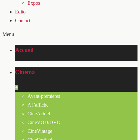
Expos
Edito
Contact
Menu
Accueil
Cinema
+
Avant-premieres
A l’affiche
CineActuel
CineVOD/DVD
CineVintage
CineFestival