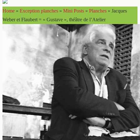
Home
»
Exception planches
»
Mini Posts
»
Planches
»
Jacques
Weber et Flaubert = « Gustave », théâtre de l’Atelier