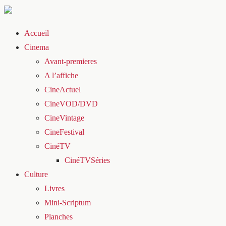
Accueil
Cinema
Avant-premieres
A l’affiche
CineActuel
CineVOD/DVD
CineVintage
CineFestival
CinéTV
CinéTVSéries
Culture
Livres
Mini-Scriptum
Planches