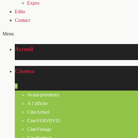
Expos
Edito
Contact
Menu
Accueil
Cinema
+
Avant-premieres
A l’affiche
CineActuel
CineVOD/DVD
CineVintage
CineFestival