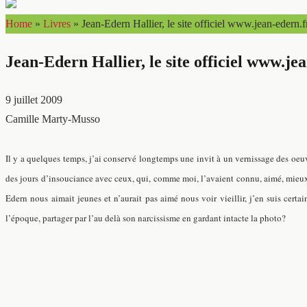
Home
»
Livres
»
Jean-Edern Hallier, le site officiel www.jean-edern.
Jean-Edern Hallier, le site officiel www.je
9 juillet 2009
Camille Marty-Musso
Il y a quelques temps, j’ai conservé longtemps une invit à un vernissage des oeu
des jours d’insouciance avec ceux, qui, comme moi, l’avaient connu, aimé, mieux
Edern nous aimait jeunes et n’aurait pas aimé nous voir vieillir, j’en suis cer
l’époque, partager par l’au delà son narcissisme en gardant intacte la photo?