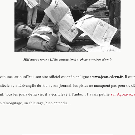
JEH avec sa revue « L’Idiot international », photo
www.jean-edern.fr
www.jean-edern.fr
posthume, aujourd’hui
, son site officiel est enfin en ligne :
. Il es
ècle », « L’Evangile du fou », son journal, les pistes ne manquent pas pour (re)déco
il, tous les jours de sa vie, il a écrit, levé à l’aube… J’avais publié
sur Agoravox e
u’un témoignage, un éclairage, bien entendu…