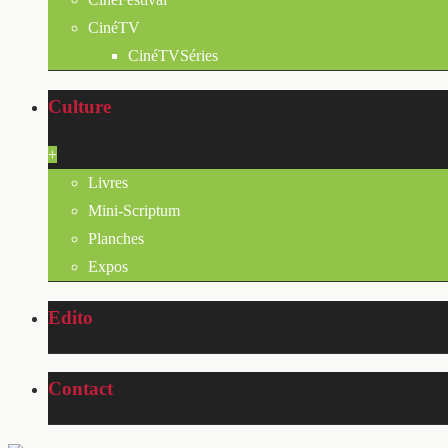
CinéTV
CinéTVSéries
Culture
+
Livres
Mini-Scriptum
Planches
Expos
Edito
Contact