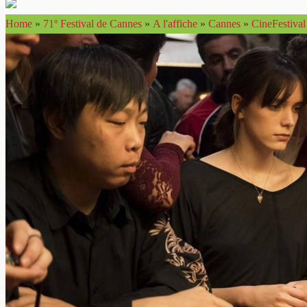
Home
»
71º Festival de Cannes
»
A l'affiche
»
Cannes
»
CineFestival