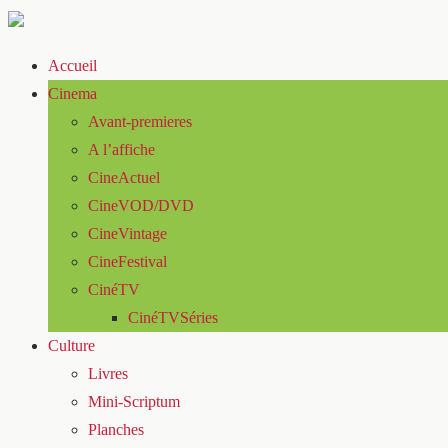
Accueil
Cinema
Avant-premieres
A l’affiche
CineActuel
CineVOD/DVD
CineVintage
CineFestival
CinéTV
CinéTVSéries
Culture
Livres
Mini-Scriptum
Planches