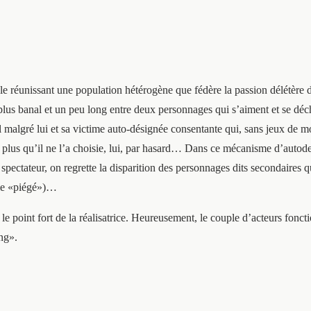
le réunissant une population hétérogène que fédère la passion délétère du
te plus banal et un peu long entre deux personnages qui s’aiment et se déch
al malgré lui et sa victime auto-désignée consentante qui, sans jeux de m
t, plus qu’il ne l’a choisie, lui, par hasard… Dans ce mécanisme d’autodest
 spectateur, on regrette la disparition des personnages dits secondaires q
uple «piégé»)…
e point fort de la réalisatrice. Heureusement, le couple d’acteurs foncti
ing».