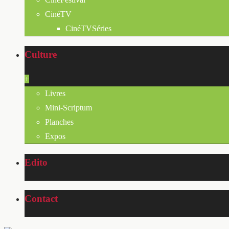
CinéTV
CinéTVSéries
Culture
+
Livres
Mini-Scriptum
Planches
Expos
Edito
Contact