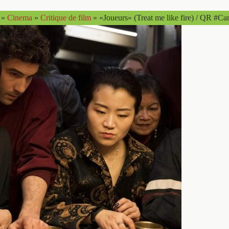
»
Cinema
»
Critique de film
»
«Joueurs» (Treat me like fire) / QR #C