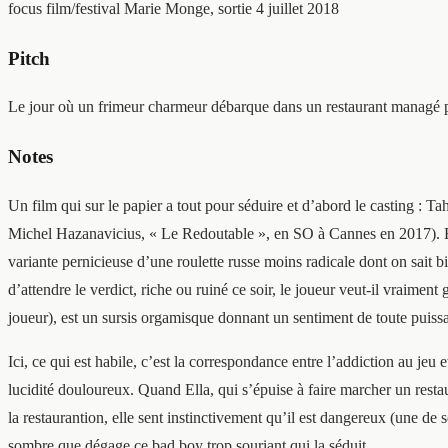
focus film/festival
Marie Monge, sortie 4 juillet 2018
Pitch
Le jour où un frimeur charmeur débarque dans un restaurant managé p
Notes
Un film qui sur le papier a tout pour séduire et d’abord le casting : 
Michel Hazanavicius, « Le Redoutable », en SO à Cannes en 2017). Ens
variante pernicieuse d’une roulette russe moins radicale dont on sait bi
d’attendre le verdict, riche ou ruiné ce soir, le joueur veut-il vraimen
joueur), est un sursis orgamisque donnant un sentiment de toute puiss
Ici, ce qui est habile, c’est la correspondance entre l’addiction au 
lucidité douloureux. Quand Ella, qui s’épuise à faire marcher un restau
la restaurantion, elle sent instinctivement qu’il est dangereux (une de 
sombre que dégage ce bad boy trop souriant qui la séduit…