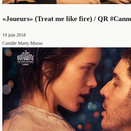
«Joueurs» (Treat me like fire) / QR #Cann
19 juin 2018
Camille Marty-Musso