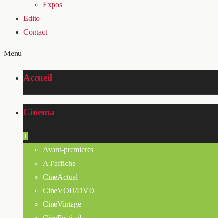
Expos
Edito
Contact
Menu
Accueil
Cinema
+
Avant-premieres
A l’affiche
CineActuel
CineVOD/DVD
CineVintage
CineFestival