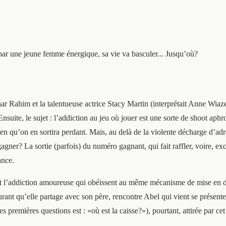
ar une jeune femme énergique, sa vie va basculer... Jusqu’où?
Tahar Rahim et la talentueuse actrice Stacy Martin (interprétait Anne W
uite, le sujet : l’addiction au jeu où jouer est une sorte de shoot ap
en qu’on en sortira perdant. Mais, au delà de la violente décharge d’adré
t gagner? La sortie (parfois) du numéro gagnant, qui fait raffler, voire,
ance.
jeu et l’addiction amoureuse qui obéissent au même mécanisme de mise en
rant qu’elle partage avec son père, rencontre Abel qui vient se présente
ses premières questions est : «où est la caisse?»), pourtant, attirée par c