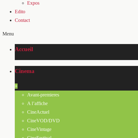
Expos
Edito
Contact
Menu
Accueil
Cinema
+
Avant-premieres
A l’affiche
CineActuel
CineVOD/DVD
CineVintage
CineFestival