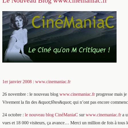
Le Nouveau Blog www.cinemaniac.fr
1er janvier 2008 : www.cinemaniac.fr
26 novembre : le nouveau blog
www.cinemaniac.fr
progresse mais je 
Vivement la fin des &quot;fêtes&quot; qui n’ont pas encore commen
24 octobre :
le nouveau blog CinéManiaC
sur
www.cinemaniac.fr
a u
vues et 18 000 visiteurs, ça avance… Merci un million de fois à tous l