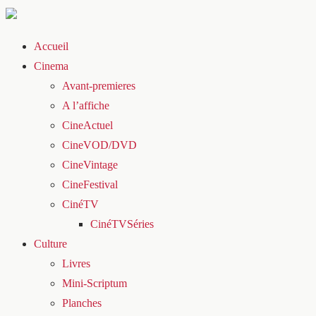
Accueil
Cinema
Avant-premieres
A l’affiche
CineActuel
CineVOD/DVD
CineVintage
CineFestival
CinéTV
CinéTVSéries
Culture
Livres
Mini-Scriptum
Planches