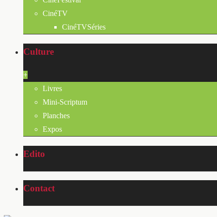
CinéTV
CinéTVSéries
Culture
+
Livres
Mini-Scriptum
Planches
Expos
Edito
Contact