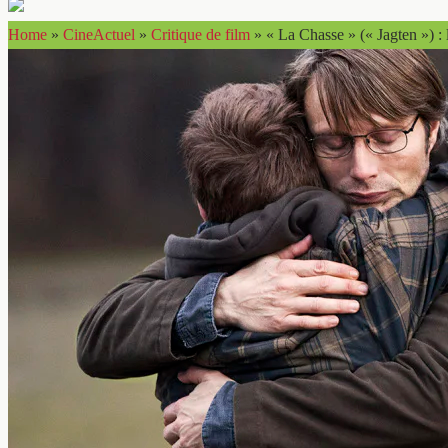
Home
»
CineActuel
»
Critique de film
»
« La Chasse » (« Jagten ») : 