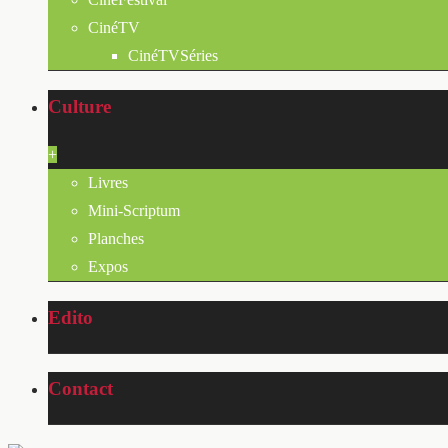
CinéTV
CinéTVSéries
Culture
+
Livres
Mini-Scriptum
Planches
Expos
Edito
Contact