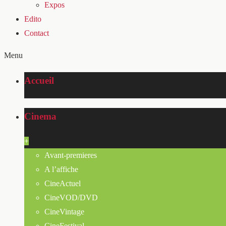
Expos
Edito
Contact
Menu
Accueil
Cinema
+
Avant-premieres
A l’affiche
CineActuel
CineVOD/DVD
CineVintage
CineFestival