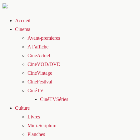
Accueil
Cinema
Avant-premieres
A l’affiche
CineActuel
CineVOD/DVD
CineVintage
CineFestival
CinéTV
CinéTVSéries
Culture
Livres
Mini-Scriptum
Planches