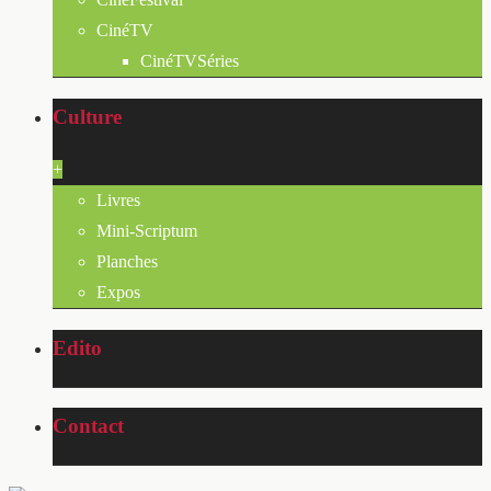
CinéTV
CinéTVSéries
Culture
+
Livres
Mini-Scriptum
Planches
Expos
Edito
Contact