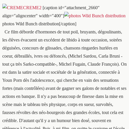
[caption id="attachment_2660"
align="aligncenter" width="400"]
photos Wild Bunch distribution[/caption]
Ce film déborde d'hormones de tout poil, bruyants, dégoulinants,
les élèves évacuent un excédent de libido à toute occasion, soirées
déguisées, concours de glissades, chansons ringardes hurlées en
coeur, débraillés, ivres ou défoncés, (Michel Sardou, Carla Bruni -
tout ça très Sarko-compatible-, Michel Fugain, Claude François). On
est dans la satire sociale et sociétale de la génération, connectée à
Youn Porn dès l'adolescence, qui cherche en vain des sensations
fortes (mais contrôlées) avant de gagner ses galons de notables et ses
actions en banque. Il n'y a pas beaucoup de finesse dans la mise en
scène mais le tableau très physique, corps en sueur, survoltés,
fausses révoltes des néo-bourgeois des grandes écoles, tout cela est
crédible. D'autant qu'il y a un humour bien dosé, souvent en
référence à l'actualité. Puis, à mi-film, on quitte le cynisme et l'école