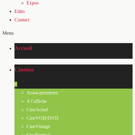
Expos
Edito
Contact
Menu
Accueil
Cinema
+
Avant-premieres
A l’affiche
CineActuel
CineVOD/DVD
CineVintage
CineFestival