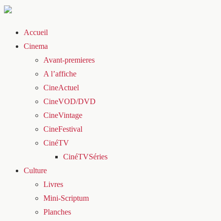
Accueil
Cinema
Avant-premieres
A l’affiche
CineActuel
CineVOD/DVD
CineVintage
CineFestival
CinéTV
CinéTVSéries
Culture
Livres
Mini-Scriptum
Planches