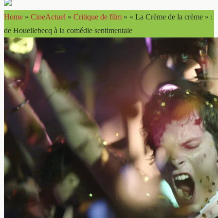
Home
»
CineActuel
»
Critique de film
»
« La Crème de la crème » :
de Houellebecq à la comédie sentimentale