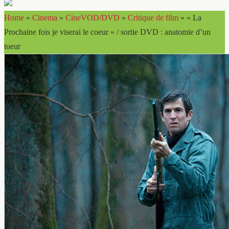
Home
»
Cinema
»
CineVOD/DVD
»
Critique de film
»
« La
Prochaine fois je viserai le coeur » / sortie DVD : anatomie d’un
tueur