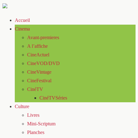
Accueil
Cinema
Avant-premieres
A l’affiche
CineActuel
CineVOD/DVD
CineVintage
CineFestival
CinéTV
CinéTVSéries
Culture
Livres
Mini-Scriptum
Planches