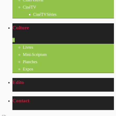
CinéTV
CinéTVSéries
Culture
+
Livres
Mini-Scriptum
Planches
Expos
Edito
Contact