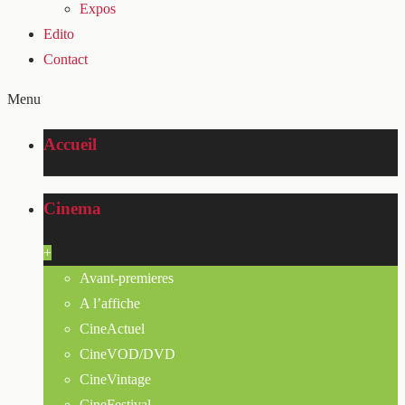
Expos
Edito
Contact
Menu
Accueil
Cinema
+
Avant-premieres
A l’affiche
CineActuel
CineVOD/DVD
CineVintage
CineFestival