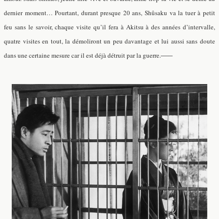
dernier moment… Pourtant, durant presque 20 ans, Shûsaku va la tuer à petit
feu sans le savoir, chaque visite qu’il fera à Akitsu à des années d’intervalle,
quatre visites en tout, la démoliront un peu davantage et lui aussi sans doute
dans une certaine mesure car il est déjà détruit par la guerre.
—–