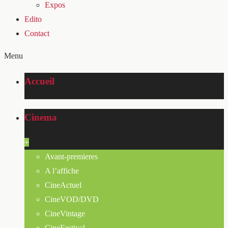
Expos
Edito
Contact
Menu
Accueil
Cinema
+
Avant-premieres
A l’affiche
CineActuel
CineVOD/DVD
CineVintage
CineFestival