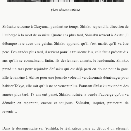
photo éditions Carlotta
Shûsaku retourne à Okayama, pendant ce temps, Shinko reprend la direction de
l’auberge à la mort de sa mère. Quatre ans plus tard, Shûsaku revient à Akitsu, Il
débarque ivre avec une geisha. Shinko apprend qu’il s’est marié, qu’il va être
père. Des années plus tard, il revient pour la troisième fois, cela fait à présent dix
ans qu’ils se connaissent. Enfin, ils deviennent amants, le lendemain, Shinko,
prend un taxi pour rejoindre Shûsaku qui est déjà parti en douce pour la gare.
Elle le ramène à Akitsu pour une journée volée, il va désormais déménager pour
habiter Tokyo, elle sait qu’ils ne se verront plus. Pourtant Shûsaku reviendra des
années plus tard, 17 ans ont passé, Shinko, ruinée, a vendu l’auberge qu’on va
démolir, en repartant, encore et toujours, Shûsaku, inquiet, promettra de
revenir…
Dans le documentaire sur Yoshida, le réalisateur parle au début d’un élément