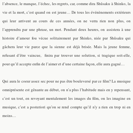
l’absence, le manque, l’échec, les regrets, car, comme dira Shûsaku à Shinko, la
vie et la mort, c’est quand on est jeune… De tous les événènements extérieurs
qui leur arrivent au cours de ces années, on ne verra rien non plus, on
l’apprendra par une phrase, un mot. Pendant deux heures, on assistera à une
histoire d’amour fou vécue solitairement par Shinko, niée par Shûsaku qui
gâchera leur vie parce que la sienne est déjà brisée. Mais la jeune femme,
refusant d’être vaincue, finira par trouver une solution, si tragique soit-elle,
pour qu’il accepte enfin de l’aimer et d’une certaine façon, elle aura gagné…
Qui aura le coeur assez sec pour ne pas être bouleversé par ce film? La musique
omniprésente est gênante au début, on n’a plus l’habitude mais en y repensant,
c’est un tout, en revoyant mentalement les images du film, on les imagine en
musique, c’est a posteriori qu’on se rend compte qu’il n’y a rien en trop ni en
moins…