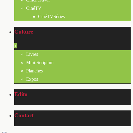
CinéTV
CinéTVSéries
Culture
+
Livres
Mini-Scriptum
Planches
Expos
Edito
Contact