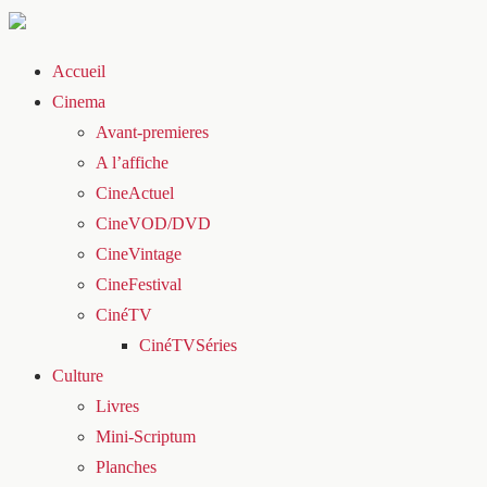
Accueil
Cinema
Avant-premieres
A l’affiche
CineActuel
CineVOD/DVD
CineVintage
CineFestival
CinéTV
CinéTVSéries
Culture
Livres
Mini-Scriptum
Planches