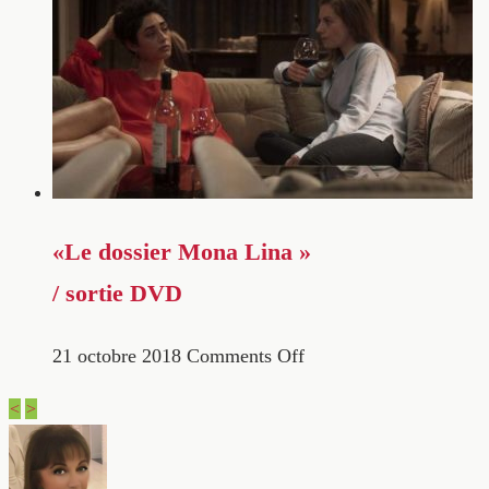
«Le dossier Mona Lina »
/ sortie DVD
21 octobre 2018
Comments Off
<
>