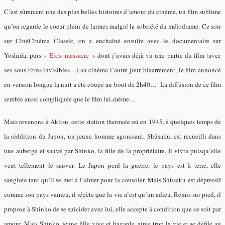
C’est sûrement une des plus belles histoires d’amour du cinéma, un film sublime
qu’on regarde le coeur plein de larmes malgré la sobriété du mélodrame. Ce soir
sur CinéCinéma Classic, on a enchaîné ensuite avec le documentaire sur
Yoshida, puis
« Eros+massacre »
dont j’avais déjà vu une partie du film (avec
ses sous-titres invisibles…) au cinéma l’autre jour, bizarrement, le film annoncé
en version longue la nuit a été coupé au bout de 2h40… La diffusion de ce film
semble aussi compliquée que le film lui-même…
Mais revenons à Akitsu, cette station thermale où en 1945, à quelques temps de
la réddition du Japon, un jeune homme agonisant,
Shûsaku,
est recueilli dans
une auberge et sauvé par Shinko, la fille de la propriétaire. Il vivra puisqu’elle
veut tellement le sauver. Le Japon perd la guerre, le pays est à terre, elle
sanglote tant qu’il se met à l’aimer pour la consoler. Mais Shûsaku est dépressif
comme son pays vaincu, il répète que la vie n’est qu’un adieu. Remis sur pied, il
propose à Shinko de se suicider avec lui, elle accepte à condition que ce soit par
amour. Mais Shinko, jeune fille vive et bavarde, aime trop la vie et se défile au