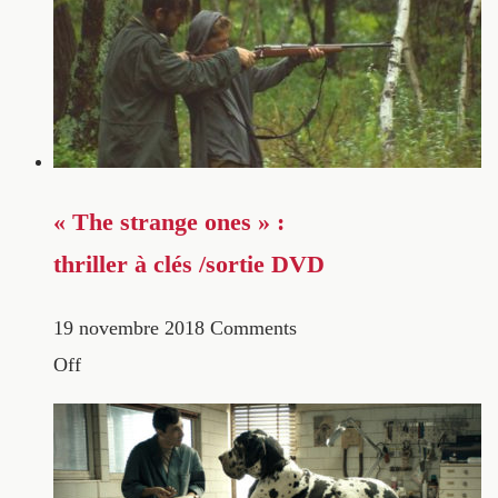
« The strange ones » :
thriller à clés /sortie DVD
19 novembre 2018
Comments
Off