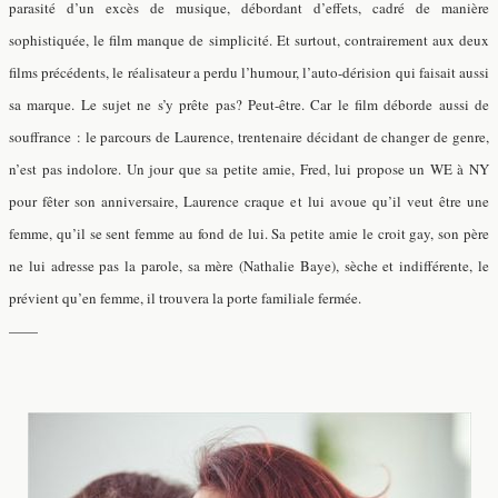
parasité d’un excès de musique, débordant d’effets, cadré de manière
sophistiquée, le film manque de simplicité. Et surtout, contrairement aux deux
films précédents, le réalisateur a perdu l’humour, l’auto-dérision qui faisait aussi
sa marque. Le sujet ne s’y prête pas? Peut-être. Car le film déborde aussi de
souffrance : le parcours de Laurence, trentenaire décidant de changer de genre,
n’est pas indolore. Un jour que sa petite amie, Fred, lui propose un WE à NY
pour fêter son anniversaire, Laurence craque et lui avoue qu’il veut être une
femme, qu’il se sent femme au fond de lui. Sa petite amie le croit gay, son père
ne lui adresse pas la parole, sa mère (Nathalie Baye), sèche et indifférente, le
prévient qu’en femme, il trouvera la porte familiale fermée.
——