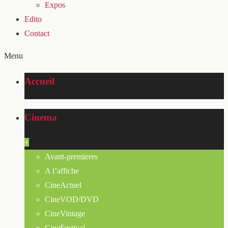
Expos
Edito
Contact
Menu
Accueil
Cinema
+
Avant-premieres
A l’affiche
CineActuel
CineVOD/DVD
CineVintage
CineFestival