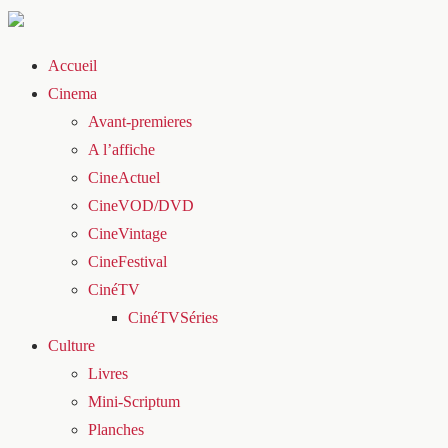
Accueil
Cinema
Avant-premieres
A l’affiche
CineActuel
CineVOD/DVD
CineVintage
CineFestival
CinéTV
CinéTVSéries
Culture
Livres
Mini-Scriptum
Planches