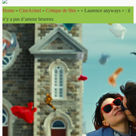
Home
»
CineActuel
»
Critique de film
»
« Laurence anyways » : il
n’y a pas d’amour heureux