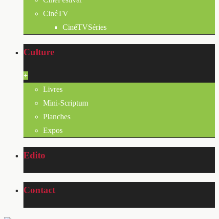
CinéTV
CinéTVSéries
Culture
+
Livres
Mini-Scriptum
Planches
Expos
Edito
Contact