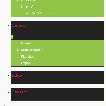
CinéTV
CinéTVSéries
Culture
+
Livres
Mini-Scriptum
Planches
Expos
Edito
Contact