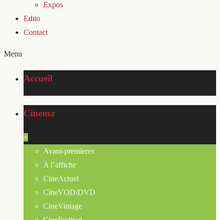
Expos
Edito
Contact
Menu
Accueil
Cinema
+
Avant-premieres
A l’affiche
CineActuel
CineVOD/DVD
CineVintage
CineFestival