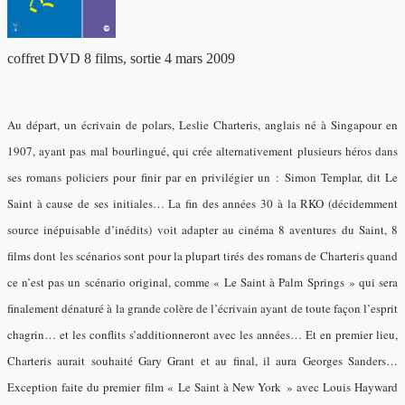
coffret DVD 8 films, sortie 4 mars 2009
Au départ, un écrivain de polars, Leslie Charteris, anglais né à Singapour en
1907, ayant pas mal bourlingué, qui crée alternativement plusieurs héros dans
ses romans policiers pour finir par en privilégier un : Simon Templar, dit Le
Saint à cause de ses initiales… La fin des années 30 à la RKO (décidemment
source inépuisable d’inédits) voit adapter au cinéma 8 aventures du Saint, 8
films dont les scénarios sont pour la plupart tirés des romans de Charteris quand
ce n’est pas un scénario original, comme « Le Saint à Palm Springs » qui sera
finalement dénaturé à la grande colère de l’écrivain ayant de toute façon l’esprit
chagrin… et les conflits s’additionneront avec les années… Et en premier lieu,
Charteris aurait souhaité Gary Grant et au final, il aura Georges Sanders…
Exception faite du premier film « Le Saint à New York » avec Louis Hayward