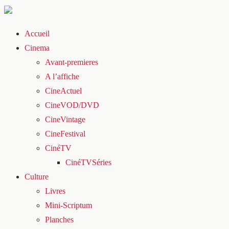
Accueil
Cinema
Avant-premieres
A l’affiche
CineActuel
CineVOD/DVD
CineVintage
CineFestival
CinéTV
CinéTVSéries
Culture
Livres
Mini-Scriptum
Planches