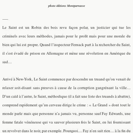
photo éditions Montparnasse
—–
Le Saint est un Robin des bois revu façon polar, un justicier qui tue les
criminels avec leurs méthodes, jamais pour le profit mais pour une morale du
bien qui lui est propre. Quand l’inspecteur Fernack part à la rechercher du Saint,
il s’est évadé de prison en Allemagne et mène une révolution en Amérique du
sud…
Arrivé à New-York, Le Saint commence par descendre un truand qu’on venait de
relaxer soit-disant sans preuves à cause de la corruption gangrénant la ville…
D’un caïd à l’autre, le Saint, méthodique (il a fait une liste des truands à abattre),
comprend rapidement qu’un cerveau dirige le crime : « Le Grand » dont tout le
monde parle mais que personne n’a jamais vu, personne sauf Fay Edwards, une
femme fatale vénéneuse qui va sauver plusieurs fois le Saint, en lui fournissant
un revolver dans le noir, par exemple. Pourquoi… Fay n’en sait rien… à la fin du