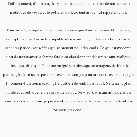
d’affrontement, d’humour, de sympathie, etc… : le justicier débonnaire aux
méthodes de voyou et le policier anxieux tentant de lui rappeler la loi.
Pour autant, le sujet est à peu près le même que dans le premier film, police,
corruption et maffia où le coupable n’en a pas l’air, où les sâles boulots sont
exécutés par des sous-fifres qui se prenent pour des caïds. Ce qui est moderne,
c’est de transformer la femme fatale en chef donnant des ordres aux maffieux,
plus masculine que féminine malgré son physique avantageux de blonde
platine glacée, n’usant pas de ruses et mensonges pour arriver à ses fins : venger
l’honneur d’un homme, son père quitte à devenir hors la loi. Nettement plus
fluide et abouti que le premier « Le Saint à New York », maniant la dérision
sans soustraire l’action, je préfère et l’ambiance et le personnage du Saint par
Sanders, très cool.