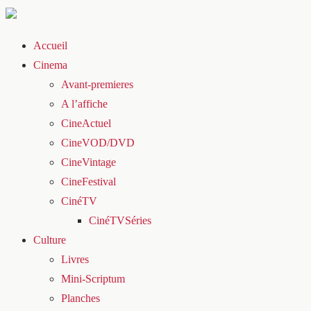
Accueil
Cinema
Avant-premieres
A l’affiche
CineActuel
CineVOD/DVD
CineVintage
CineFestival
CinéTV
CinéTVSéries
Culture
Livres
Mini-Scriptum
Planches