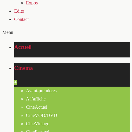
Expos
Edito
Contact
Menu
Accueil
Cinema
+
Avant-premieres
A l’affiche
CineActuel
CineVOD/DVD
CineVintage
CineFestival