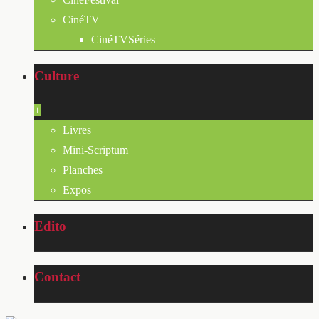
CinéTV
CinéTVSéries
Culture
+
Livres
Mini-Scriptum
Planches
Expos
Edito
Contact