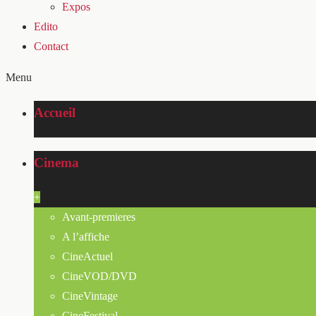
Expos
Edito
Contact
Menu
Accueil
Cinema
+
Avant-premieres
A l’affiche
CineActuel
CineVOD/DVD
CineVintage
CineFestival