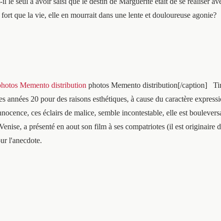
il le seul à avoir saisi que le destin de Marguerite était de se réaliser a
 fort que la vie, elle en mourrait dans une lente et douloureuse agonie?
photos Memento distribution[/caption] Tiré
es années 20 pour des raisons esthétiques, à cause du caractère expressi
nocence, ces éclairs de malice, semble incontestable, elle est bouleversa
enise, a présenté en aout son film à ses compatriotes (il est originaire
pour l'anecdote.