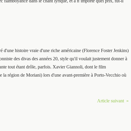
vec flamboyance dans le chant lyrique, et à n’importe quel prix, fut-il
 d'une histoire vraie d'une riche américaine (Florence Foster Jenkins)
onniste des divas des années 20, style qu'il voulait justement donner à
nte tout étant drôle, parfois. Xavier Giannoli, dont le film
 de la région de Moriani) lors d'une avant-première à Porto-Vecchio où
Article suivant »