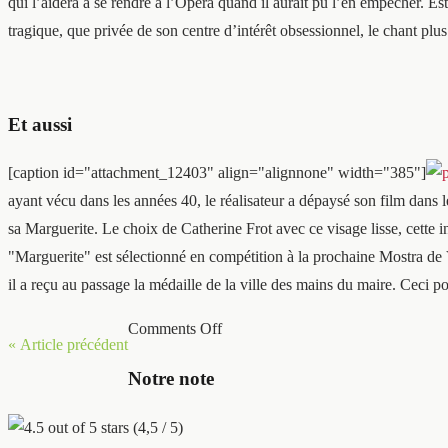
qui l’aidera à se rendre à l’Opéra quand il aurait pu l’en empêcher. Est-
tragique, que privée de son centre d’intérêt obsessionnel, le chant plus
Et aussi
[caption id="attachment_12403" align="alignnone" width="385"]
ayant vécu dans les années 40, le réalisateur a dépaysé son film dans l
sa Marguerite. Le choix de Catherine Frot avec ce visage lisse, cette in
"Marguerite" est sélectionné en compétition à la prochaine Mostra de V
il a reçu au passage la médaille de la ville des mains du maire. Ceci 
Comments Off
« Article précédent
Notre note
(4,5 / 5)