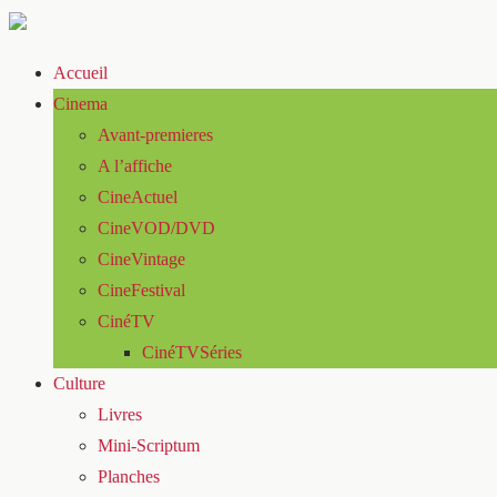
Accueil
Cinema
Avant-premieres
A l’affiche
CineActuel
CineVOD/DVD
CineVintage
CineFestival
CinéTV
CinéTVSéries
Culture
Livres
Mini-Scriptum
Planches