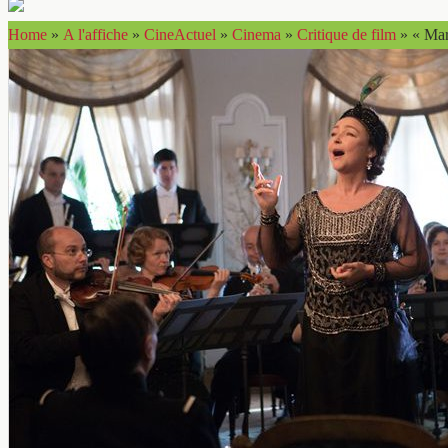
Home
»
A l'affiche
»
CineActuel
»
Cinema
»
Critique de film
»
« Mar