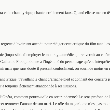
 et de chant lyrique, chante terriblement faux. Quand elle se met en têt
regrette d’avoir tant attendu pour rédiger cette critique du film tant il 
raie (impossible d’employer le mot tragi-comédie qui renverrait au cin
e Catherine Frot qui donne à l’ingénuité du personnage qu’elle interprèt
enir mais que sans doute il pressent confusément, on sourit de moins en
t lyrique, travaillant le chant d’arrache-pied et donnant des concerts pr
 l’a toujours lâchement abandonnée à ses illusions.
l’Opéra, comment pourra-t-elle en sortir indemne? Le sens profond de la t
er et retrouver l’amour de son mari. Le rôle du majordome n’est pas moins