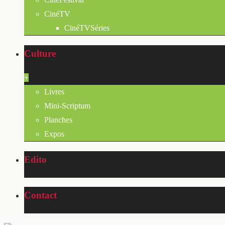
CinéTV
CinéTVSéries
Culture
+
Livres
Mini-Scriptum
Planches
Expos
Edito
Contact